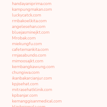
handayaniprima.com
kampungmakan.com
luckycatck.com
rmbakoelkita.com
angelesehan.com
bluejasminejkt.com
Mrobak.com
miekungfu.com
cafetemankita.com
rmjasabundo.com
mimoosajkt.com
kembangkawung.com
chungiwa.com
ikanbakarcianjur.com
kpjisehat.com
mitrasehatklinik.com
kpbanjar.com
kemanggisanmedical.com
kliniknirmala.com