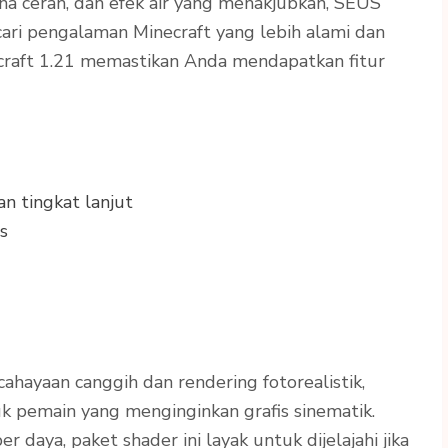
na cerah, dan efek air yang menakjubkan, SEUS
ri pengalaman Minecraft yang lebih alami dan
craft 1.21 memastikan Anda mendapatkan fitur
an tingkat lanjut
is
cahayaan canggih dan rendering fotorealistik,
 pemain yang menginginkan grafis sinematik.
aya, paket shader ini layak untuk dijelajahi jika