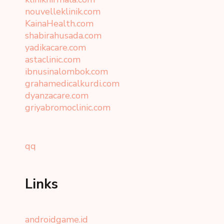
nouvelleklinik.com
KainaHealth.com
shabirahusada.com
yadikacare.com
astaclinic.com
ibnusinalombok.com
grahamedicalkurdi.com
dyanzacare.com
griyabromoclinic.com
qq
Links
androidgame.id