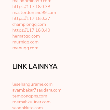
maindomino99.com
https://117.18.0.38
masterdomino99.com
https://117.18.0.37
championqq.com
https://117.18.0.40
hematqq.com
murniqq.com
menuqq.com
LINK LAINNYA
lesehangurame.com
ayambakar7saudara.com
tempongpns.com
roemahkuliner.com
saoenkkito.com