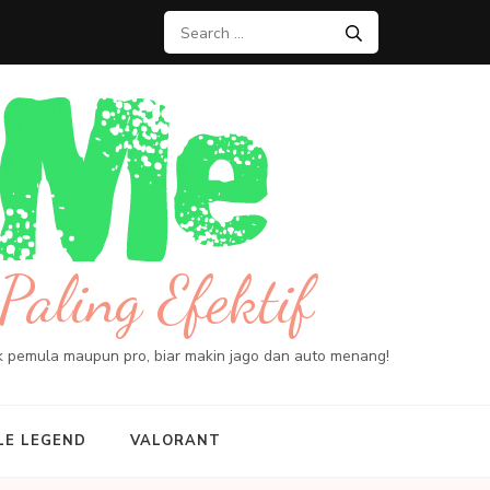
Search
for:
Paling Efektif
ik pemula maupun pro, biar makin jago dan auto menang!
LE LEGEND
VALORANT