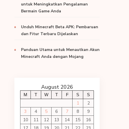
untuk Meningkatkan Pengalaman
Bermain Game Anda
Unduh Minecraft Beta APK: Pembaruan
dan Fitur Terbaru Dijelaskan
Panduan Utama untuk Menautkan Akun
Minecraft Anda dengan Mojang
August 2026
M
T
W
T
F
S
S
1
2
3
4
5
6
7
8
9
10
11
12
13
14
15
16
17
18
19
20
21
22
23