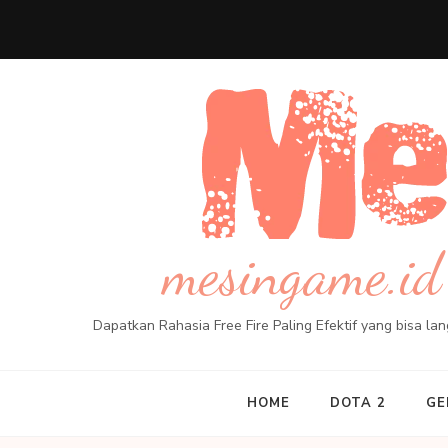
Skip
to
content
(Press
Enter)
mesingame.id 
Dapatkan Rahasia Free Fire Paling Efektif yang bisa l
HOME
DOTA 2
GE