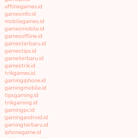
offlinegames.id
gamesinfo.id
mobilegames.id
gamesmobile.id
gamesoffline.id
gamesterbaru.id
gamestips.id
gameterbaru.id
gamestrik.id
trikgames.id
gamingiphone.id
gamingmobile.id
tipsgaming.id
trikgaming.id
gamingpc.id
gamingandroid.id
gamingterbaru.id
iphonegame.id