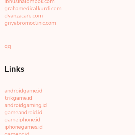
ibnusinalombok.com
grahamedicalkurdi.com
dyanzacare.com
griyabromoclinic.com
qq
Links
androidgame.id
trikgame.id
androidgaming.id
gameandroid.id
gameiphone.id
iphonegames.id
gamepc.id