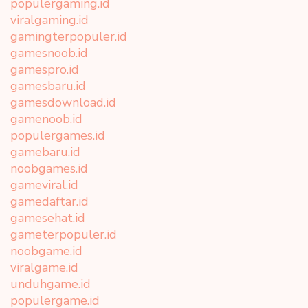
populergaming.id
viralgaming.id
gamingterpopuler.id
gamesnoob.id
gamespro.id
gamesbaru.id
gamesdownload.id
gamenoob.id
populergames.id
gamebaru.id
noobgames.id
gameviral.id
gamedaftar.id
gamesehat.id
gameterpopuler.id
noobgame.id
viralgame.id
unduhgame.id
populergame.id