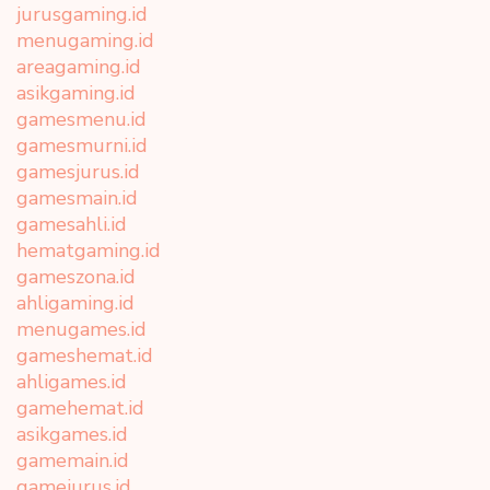
jurusgaming.id
menugaming.id
areagaming.id
asikgaming.id
gamesmenu.id
gamesmurni.id
gamesjurus.id
gamesmain.id
gamesahli.id
hematgaming.id
gameszona.id
ahligaming.id
menugames.id
gameshemat.id
ahligames.id
gamehemat.id
asikgames.id
gamemain.id
gamejurus.id