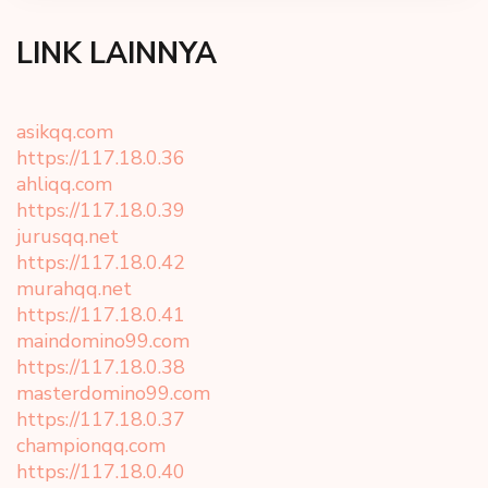
LINK LAINNYA
asikqq.com
https://117.18.0.36
ahliqq.com
https://117.18.0.39
jurusqq.net
https://117.18.0.42
murahqq.net
https://117.18.0.41
maindomino99.com
https://117.18.0.38
masterdomino99.com
https://117.18.0.37
championqq.com
https://117.18.0.40