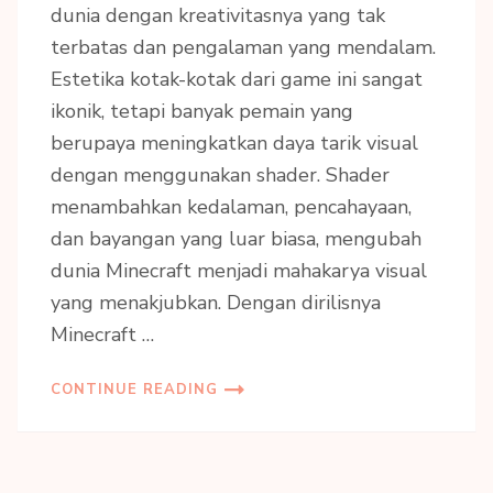
dunia dengan kreativitasnya yang tak
terbatas dan pengalaman yang mendalam.
Estetika kotak-kotak dari game ini sangat
ikonik, tetapi banyak pemain yang
berupaya meningkatkan daya tarik visual
dengan menggunakan shader. Shader
menambahkan kedalaman, pencahayaan,
dan bayangan yang luar biasa, mengubah
dunia Minecraft menjadi mahakarya visual
yang menakjubkan. Dengan dirilisnya
Minecraft …
CONTINUE READING