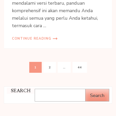
mendalami versi terbaru, panduan
komprehensif ini akan memandu Anda
melalui semua yang perlu Anda ketahui,
termasuk cara …
CONTINUE READING
Posts
PAGE
PAGE
PAGE
1
2
…
44
pagination
SEARCH
Search