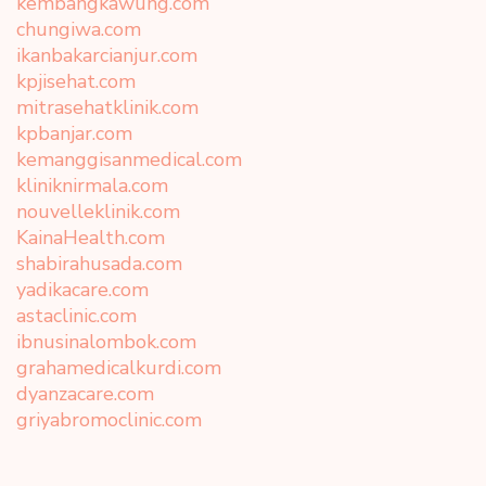
kembangkawung.com
chungiwa.com
ikanbakarcianjur.com
kpjisehat.com
mitrasehatklinik.com
kpbanjar.com
kemanggisanmedical.com
kliniknirmala.com
nouvelleklinik.com
KainaHealth.com
shabirahusada.com
yadikacare.com
astaclinic.com
ibnusinalombok.com
grahamedicalkurdi.com
dyanzacare.com
griyabromoclinic.com