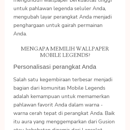
untuk pahlawan legenda seluler Anda,
mengubah layar perangkat Anda menjadi
penghargaan untuk gairah permainan
Anda.
MENGAPA MEMILIH WALLPAPER
MOBILE LEGENDS?
Personalisasi perangkat Anda
Salah satu kegembiraan terbesar menjadi
bagian dari komunitas Mobile Legends
adalah kemampuan untuk memamerkan
pahlawan favorit Anda dalam warna -
warna cerah tepat di perangkat Anda. Baik
itu aura yang menggemparkan dari Gusion
atau kehebatan dinamis dari Lancelot,