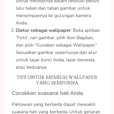
untuk melihatnya dalam resolusi penuh,
lalu tekan dan tahan gambar untuk
menyimpannya ke gulungan kamera
Anda.
Diatur sebagai wallpaper
: Buka aplikasi
“Foto”, cari gambar, pilih Ikon Bagikan,
dan pilih “Gunakan sebagai Wallpaper.”
Sesuaikan gambar seperlunya dan atur
untuk layar kunci Anda, layar beranda,
atau keduanya.
TIPS UNTUK MEMILIH WALLPAPER
YANG SEMPURNA
Cocokkan suasana hati Anda
Pahlawan yang berbeda dapat mewakili
suasana hati yang berbeda. Untuk getaran