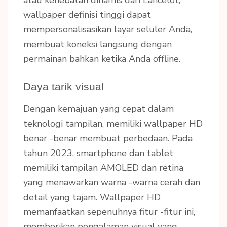
wallpaper definisi tinggi dapat
mempersonalisasikan layar seluler Anda,
membuat koneksi langsung dengan
permainan bahkan ketika Anda offline.
Daya tarik visual
Dengan kemajuan yang cepat dalam
teknologi tampilan, memiliki wallpaper HD
benar -benar membuat perbedaan. Pada
tahun 2023, smartphone dan tablet
memiliki tampilan AMOLED dan retina
yang menawarkan warna -warna cerah dan
detail yang tajam. Wallpaper HD
memanfaatkan sepenuhnya fitur -fitur ini,
memberikan pengalaman visual yang