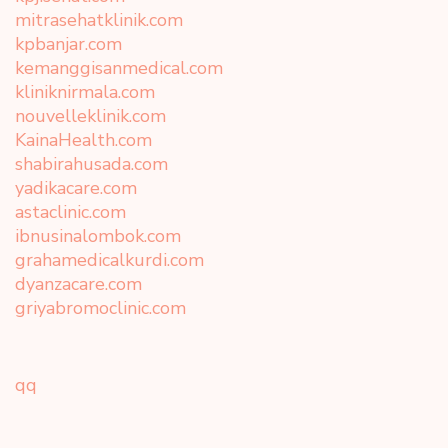
mitrasehatklinik.com
kpbanjar.com
kemanggisanmedical.com
kliniknirmala.com
nouvelleklinik.com
KainaHealth.com
shabirahusada.com
yadikacare.com
astaclinic.com
ibnusinalombok.com
grahamedicalkurdi.com
dyanzacare.com
griyabromoclinic.com
qq