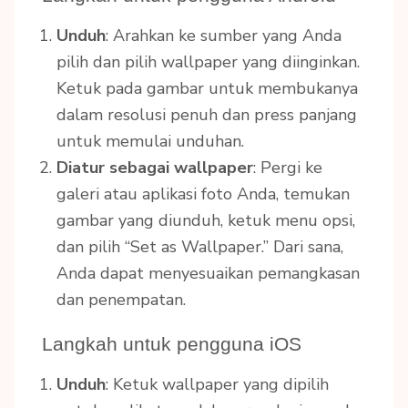
Unduh
: Arahkan ke sumber yang Anda
pilih dan pilih wallpaper yang diinginkan.
Ketuk pada gambar untuk membukanya
dalam resolusi penuh dan press panjang
untuk memulai unduhan.
Diatur sebagai wallpaper
: Pergi ke
galeri atau aplikasi foto Anda, temukan
gambar yang diunduh, ketuk menu opsi,
dan pilih “Set as Wallpaper.” Dari sana,
Anda dapat menyesuaikan pemangkasan
dan penempatan.
Langkah untuk pengguna iOS
Unduh
: Ketuk wallpaper yang dipilih