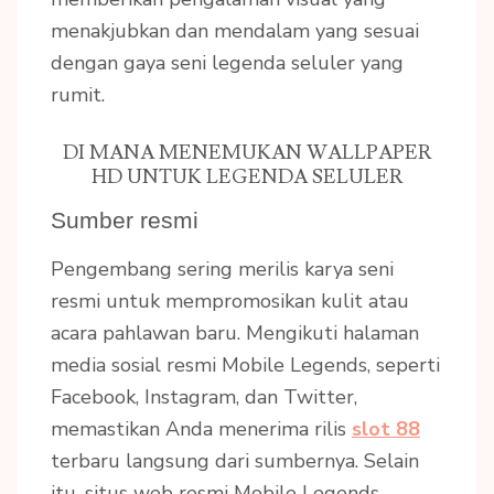
menakjubkan dan mendalam yang sesuai
dengan gaya seni legenda seluler yang
rumit.
DI MANA MENEMUKAN WALLPAPER
HD UNTUK LEGENDA SELULER
Sumber resmi
Pengembang sering merilis karya seni
resmi untuk mempromosikan kulit atau
acara pahlawan baru. Mengikuti halaman
media sosial resmi Mobile Legends, seperti
Facebook, Instagram, dan Twitter,
memastikan Anda menerima rilis
slot 88
terbaru langsung dari sumbernya. Selain
itu, situs web resmi Mobile Legends