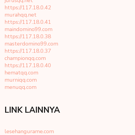
jurusqq.net
https://117.18.0.42
murahqq.net
https://117.18.0.41
maindomino99.com
https://117.18.0.38
masterdomino99.com
https://117.18.0.37
championqq.com
https://117.18.0.40
hematqq.com
murniqq.com
menuqq.com
LINK LAINNYA
lesehangurame.com