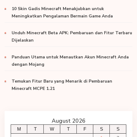
10 Skin Gadis Minecraft Menakjubkan untuk
Meningkatkan Pengalaman Bermain Game Anda
Unduh Minecraft Beta APK: Pembaruan dan Fitur Terbaru
Dijelaskan
Panduan Utama untuk Menautkan Akun Minecraft Anda
dengan Mojang
Temukan Fitur Baru yang Menarik di Pembaruan
Minecraft MCPE 1.21
August 2026
M
T
W
T
F
S
S