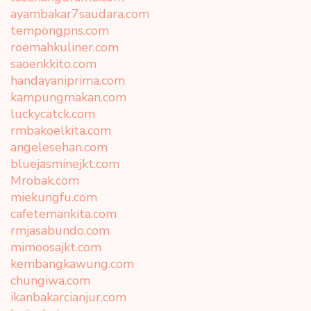
ayambakar7saudara.com
tempongpns.com
roemahkuliner.com
saoenkkito.com
handayaniprima.com
kampungmakan.com
luckycatck.com
rmbakoelkita.com
angelesehan.com
bluejasminejkt.com
Mrobak.com
miekungfu.com
cafetemankita.com
rmjasabundo.com
mimoosajkt.com
kembangkawung.com
chungiwa.com
ikanbakarcianjur.com