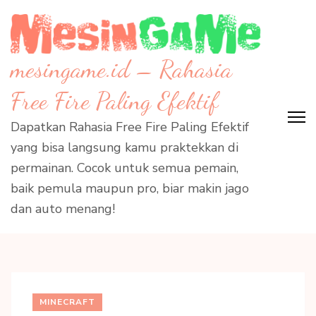
Skip
to
content
mesingame.id – Rahasia
(Press
Enter)
Free Fire Paling Efektif
Dapatkan Rahasia Free Fire Paling Efektif
yang bisa langsung kamu praktekkan di
permainan. Cocok untuk semua pemain,
baik pemula maupun pro, biar makin jago
dan auto menang!
MINECRAFT