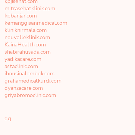
kpjisehat.com
mitrasehatklinik.com
kpbanjar.com
kemanggisanmedical.com
kliniknirmala.com
nouvelleklinik.com
KainaHealth.com
shabirahusada.com
yadikacare.com
astaclinic.com
ibnusinalombok.com
grahamedicalkurdi.com
dyanzacare.com
griyabromoclinic.com
qq