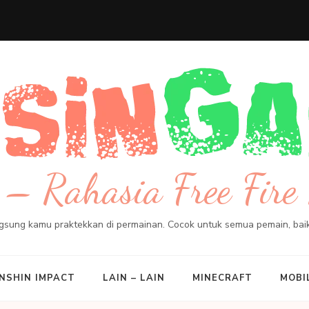
– Rahasia Free Fire 
angsung kamu praktekkan di permainan. Cocok untuk semua pemain, ba
NSHIN IMPACT
LAIN – LAIN
MINECRAFT
MOBI