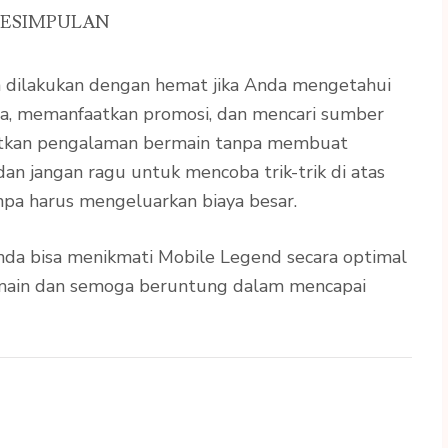
ESIMPULAN
 dilakukan dengan hemat jika Anda mengetahui
a, memanfaatkan promosi, dan mencari sumber
atkan pengalaman bermain tanpa membuat
dan jangan ragu untuk mencoba trik-trik di atas
pa harus mengeluarkan biaya besar.
nda bisa menikmati Mobile Legend secara optimal
rmain dan semoga beruntung dalam mencapai