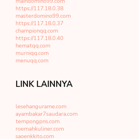
maindomino99.com
https://117.18.0.38
masterdomino99.com
https://117.18.0.37
championqq.com
https://117.18.0.40
hematqq.com
murniqq.com
menuqq.com
LINK LAINNYA
lesehangurame.com
ayambakar7saudara.com
tempongpns.com
roemahkuliner.com
saoenkkito.com