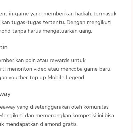
ent in-game yang memberikan hadiah, termasuk
ikan tugas-tugas tertentu. Dengan mengikuti
amond tanpa harus mengeluarkan uang.
oin
emberikan poin atau rewards untuk
erti menonton video atau mencoba game baru.
ngan voucher top up Mobile Legend.
away
iveaway yang diselenggarakan oleh komunitas
Mengikuti dan memenangkan kompetisi ini bisa
k mendapatkan diamond gratis.