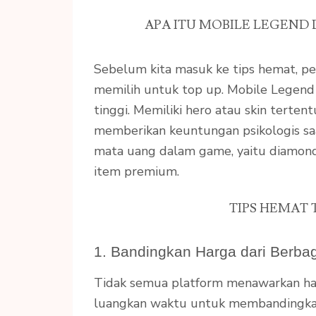
APA ITU MOBILE LEGEND
Sebelum kita masuk ke tips hemat, 
memilih untuk top up. Mobile Legend
tinggi. Memiliki hero atau skin tert
memberikan keuntungan psikologis sa
mata uang dalam game, yaitu diamond
item premium.
TIPS HEMAT 
1. Bandingkan Harga dari Berbag
Tidak semua platform menawarkan ha
luangkan waktu untuk membandingkan 