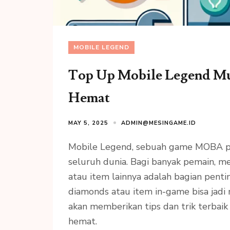
MOBILE LEGEND
Top Up Mobile Legend Mur
Hemat
MAY 5, 2025
ADMIN@MESINGAME.ID
Mobile Legend, sebuah game MOBA po
seluruh dunia. Bagi banyak pemain, m
atau item lainnya adalah bagian pen
diamonds atau item in-game bisa jadi ma
akan memberikan tips dan trik terba
hemat.