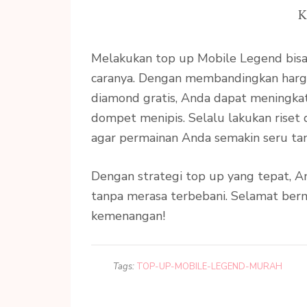
K
Melakukan top up Mobile Legend bisa
caranya. Dengan membandingkan harg
diamond gratis, Anda dapat meningk
dompet menipis. Selalu lakukan riset 
agar permainan Anda semakin seru tan
Dengan strategi top up yang tepat, A
tanpa merasa terbebani. Selamat be
kemenangan!
Tags:
TOP-UP-MOBILE-LEGEND-MURAH