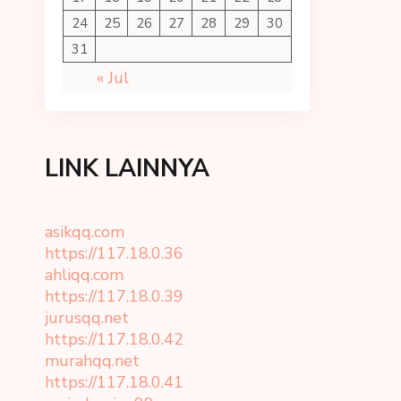
24
25
26
27
28
29
30
31
« Jul
LINK LAINNYA
asikqq.com
https://117.18.0.36
ahliqq.com
https://117.18.0.39
jurusqq.net
https://117.18.0.42
murahqq.net
https://117.18.0.41