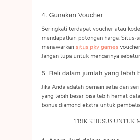
4. Gunakan Voucher
Seringkali terdapat voucher atau ko
mendapatkan potongan harga. Situs-s
menawarkan
situs pkv games
voucher
Jangan lupa untuk mencarinya sebelu
5. Beli dalam jumlah yang lebih 
Jika Anda adalah pemain setia dan se
yang lebih besar bisa lebih hemat da
bonus diamond ekstra untuk pembelia
TRIK KHUSUS UNTUK