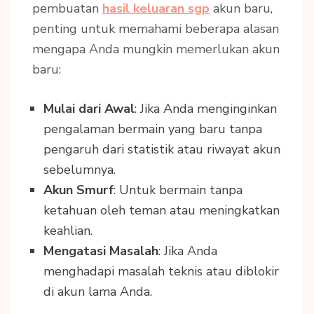
pembuatan
hasil keluaran sgp
akun baru,
penting untuk memahami beberapa alasan
mengapa Anda mungkin memerlukan akun
baru:
Mulai dari Awal
: Jika Anda menginginkan
pengalaman bermain yang baru tanpa
pengaruh dari statistik atau riwayat akun
sebelumnya.
Akun Smurf
: Untuk bermain tanpa
ketahuan oleh teman atau meningkatkan
keahlian.
Mengatasi Masalah
: Jika Anda
menghadapi masalah teknis atau diblokir
di akun lama Anda.