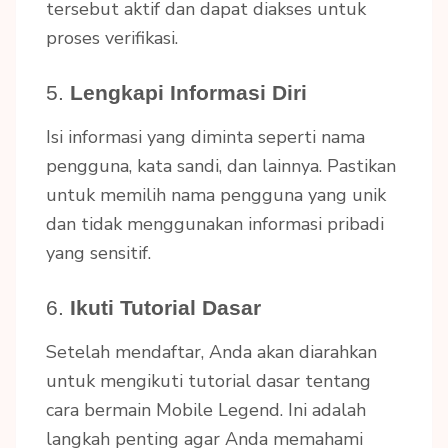
tersebut aktif dan dapat diakses untuk
proses verifikasi.
5.
Lengkapi Informasi Diri
Isi informasi yang diminta seperti nama
pengguna, kata sandi, dan lainnya. Pastikan
untuk memilih nama pengguna yang unik
dan tidak menggunakan informasi pribadi
yang sensitif.
6.
Ikuti Tutorial Dasar
Setelah mendaftar, Anda akan diarahkan
untuk mengikuti tutorial dasar tentang
cara bermain Mobile Legend. Ini adalah
langkah penting agar Anda memahami