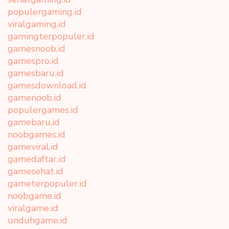
populergaming.id
viralgaming.id
gamingterpopuler.id
gamesnoob.id
gamespro.id
gamesbaru.id
gamesdownload.id
gamenoob.id
populergames.id
gamebaru.id
noobgames.id
gameviral.id
gamedaftar.id
gamesehat.id
gameterpopuler.id
noobgame.id
viralgame.id
unduhgame.id