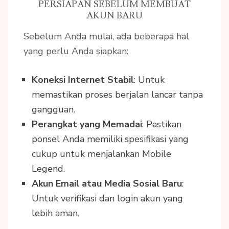
PERSIAPAN SEBELUM MEMBUAT
AKUN BARU
Sebelum Anda mulai, ada beberapa hal
yang perlu Anda siapkan:
Koneksi Internet Stabil
: Untuk
memastikan proses berjalan lancar tanpa
gangguan.
Perangkat yang Memadai
: Pastikan
ponsel Anda memiliki spesifikasi yang
cukup untuk menjalankan Mobile
Legend.
Akun Email atau Media Sosial Baru
:
Untuk verifikasi dan login akun yang
lebih aman.