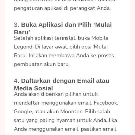
pengaturan aplikasi di perangkat Anda.
3.
Buka Aplikasi dan Pilih ‘Mulai
Baru’
Setelah aplikasi terinstal, buka Mobile
Legend. Di layar awal, pilih opsi ‘Mulai
Baru’. Ini akan membawa Anda ke proses
pembuatan akun baru.
4.
Daftarkan dengan Email atau
Media Sosial
Anda akan diberikan pilihan untuk
mendaftar menggunakan email, Facebook,
Google, atau akun Moonton. Pilih salah
satu yang paling nyaman untuk Anda. Jika
Anda menggunakan email, pastikan email