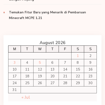
Temukan Fitur Baru yang Menarik di Pembaruan
Minecraft MCPE 1.21
August 2026
M
T
W
T
F
S
S
1
2
3
4
5
6
7
8
9
10
11
12
13
14
15
16
17
18
19
20
21
22
23
24
25
26
27
28
29
30
31
« Jul