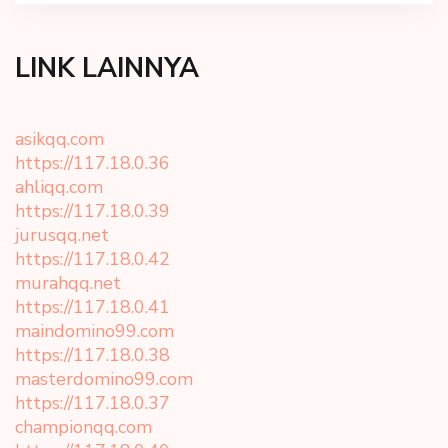
LINK LAINNYA
asikqq.com
https://117.18.0.36
ahliqq.com
https://117.18.0.39
jurusqq.net
https://117.18.0.42
murahqq.net
https://117.18.0.41
maindomino99.com
https://117.18.0.38
masterdomino99.com
https://117.18.0.37
championqq.com