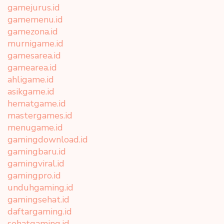
gamejurus.id
gamemenu.id
gamezona.id
murnigame.id
gamesarea.id
gamearea.id
ahligame.id
asikgame.id
hematgame.id
mastergames.id
menugame.id
gamingdownload.id
gamingbaru.id
gamingviral.id
gamingpro.id
unduhgaming.id
gamingsehat.id
daftargaming.id
sehatgaming.id