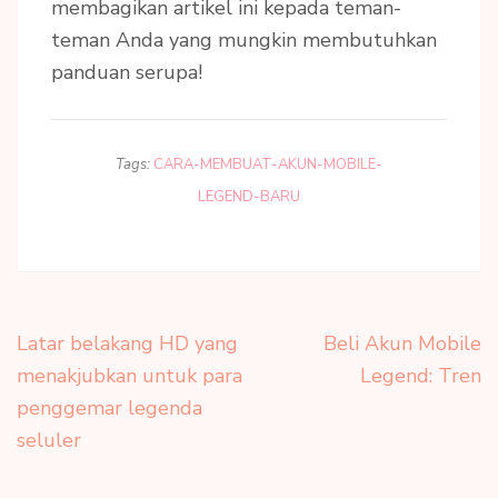
membagikan artikel ini kepada teman-
teman Anda yang mungkin membutuhkan
panduan serupa!
Tags:
CARA-MEMBUAT-AKUN-MOBILE-
LEGEND-BARU
Post
Latar belakang HD yang
Beli Akun Mobile
navigation
menakjubkan untuk para
Legend: Tren
penggemar legenda
seluler