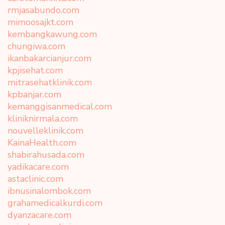
rmjasabundo.com
mimoosajkt.com
kembangkawung.com
chungiwa.com
ikanbakarcianjur.com
kpjisehat.com
mitrasehatklinik.com
kpbanjar.com
kemanggisanmedical.com
kliniknirmala.com
nouvelleklinik.com
KainaHealth.com
shabirahusada.com
yadikacare.com
astaclinic.com
ibnusinalombok.com
grahamedicalkurdi.com
dyanzacare.com