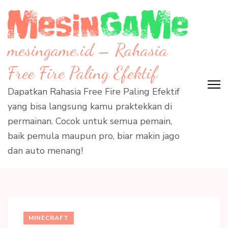
Skip
to
content
mesingame.id – Rahasia
(Press
Enter)
Free Fire Paling Efektif
Dapatkan Rahasia Free Fire Paling Efektif
yang bisa langsung kamu praktekkan di
permainan. Cocok untuk semua pemain,
baik pemula maupun pro, biar makin jago
dan auto menang!
MINECRAFT