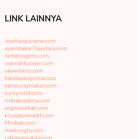
LINK LAINNYA
lesehangurame.com
ayambakar7saudara.com
tempongpns.com
roemahkuliner.com
saoenkkito.com
handayaniprima.com
kampungmakan.com
luckycatck.com
rmbakoelkita.com
angelesehan.com
bluejasminejkt.com
Mrobak.com
miekungfu.com
cafetemankita.com