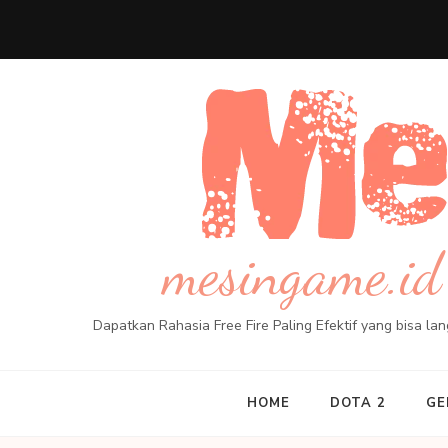
Skip
to
content
(Press
Enter)
mesingame.id 
Dapatkan Rahasia Free Fire Paling Efektif yang bisa l
HOME
DOTA 2
GE