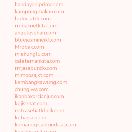
handayaniprima.com
kampungmakan.com
luckycatck.com
rmbakoelkita.com
angelesehan.com
bluejasminejkt.com
Mrobak.com
miekungfu.com
cafetemankita.com
rmjasabundo.com
mimoosajkt.com
kembangkawung.com
chungiwa.com
ikanbakarcianjur.com
kpjisehat.com
mitrasehatklinik.com
kpbanjar.com
kemanggisanmedical.com
kliniknirmala.com