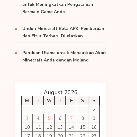
untuk Meningkatkan Pengalaman
Bermain Game Anda
Unduh Minecraft Beta APK: Pembaruan
dan Fitur Terbaru Dijelaskan
Panduan Utama untuk Menautkan Akun
Minecraft Anda dengan Mojang
August 2026
M
T
W
T
F
S
S
1
2
3
4
5
6
7
8
9
10
11
12
13
14
15
16
17
18
19
20
21
22
23