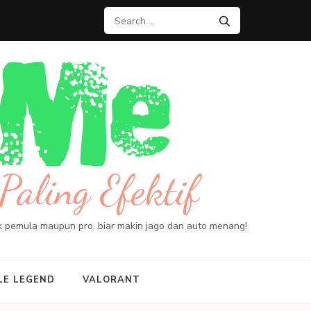
Search
for:
Paling Efektif
ik pemula maupun pro, biar makin jago dan auto menang!
LE LEGEND
VALORANT