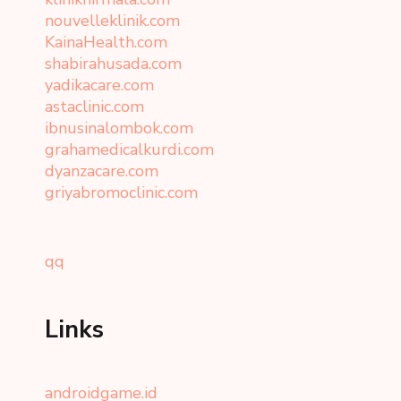
nouvelleklinik.com
KainaHealth.com
shabirahusada.com
yadikacare.com
astaclinic.com
ibnusinalombok.com
grahamedicalkurdi.com
dyanzacare.com
griyabromoclinic.com
qq
Links
androidgame.id