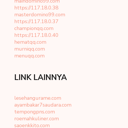
maindomino99.com
https://117.18.0.38
masterdomino99.com
https://117.18.0.37
championqq.com
https://117.18.0.40
hematqq.com
murniqq.com
menuqq.com
LINK LAINNYA
lesehangurame.com
ayambakar7saudara.com
tempongpns.com
roemahkuliner.com
saoenkkito.com