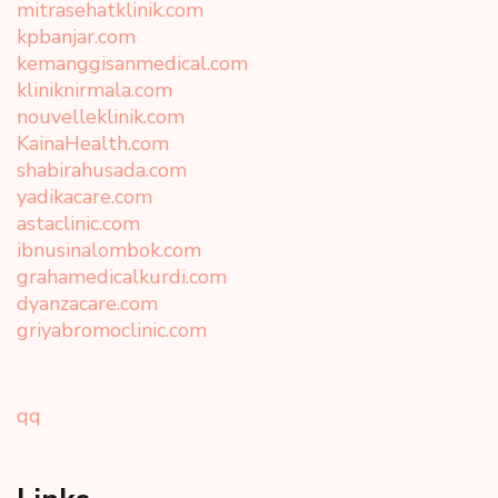
mitrasehatklinik.com
kpbanjar.com
kemanggisanmedical.com
kliniknirmala.com
nouvelleklinik.com
KainaHealth.com
shabirahusada.com
yadikacare.com
astaclinic.com
ibnusinalombok.com
grahamedicalkurdi.com
dyanzacare.com
griyabromoclinic.com
qq