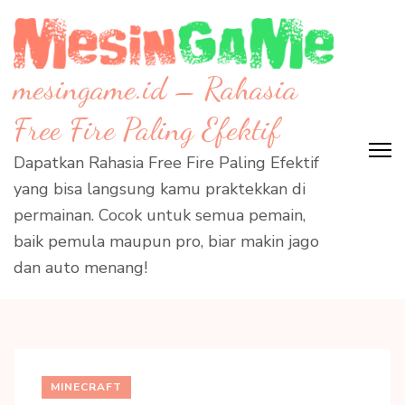
Skip
to
content
mesingame.id – Rahasia
(Press
Enter)
Free Fire Paling Efektif
Dapatkan Rahasia Free Fire Paling Efektif
yang bisa langsung kamu praktekkan di
permainan. Cocok untuk semua pemain,
baik pemula maupun pro, biar makin jago
dan auto menang!
MINECRAFT