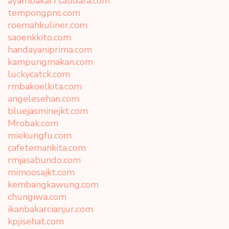
ayambakar7saudara.com
tempongpns.com
roemahkuliner.com
saoenkkito.com
handayaniprima.com
kampungmakan.com
luckycatck.com
rmbakoelkita.com
angelesehan.com
bluejasminejkt.com
Mrobak.com
miekungfu.com
cafetemankita.com
rmjasabundo.com
mimoosajkt.com
kembangkawung.com
chungiwa.com
ikanbakarcianjur.com
kpjisehat.com