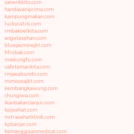
saoenkkito.com
handayaniprima.com
kampungmakan.com
luckycatck.com
rmbakoelkita.com
angelesehan.com
bluejasminejkt.com
Mrobak.com
miekungfu.com
cafetemankita.com
rmjasabundo.com
mimoosajkt.com
kembangkawung.com
chungiwa.com
ikanbakarcianjur.com
kpjisehat.com
mitrasehatklinik.com
kpbanjar.com
kemanggisanmedical.com