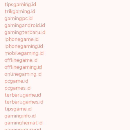
tipsgaming.id
trikgaming.id
gamingpc.id
gamingandroid.id
gamingterbaru.id
iphonegame.id
iphonegaming.id
mobilegaming.id
offlinegame.id
offlinegaming.id
onlinegaming.id
pcgame.id
pcgames.id
terbarugame.id
terbarugames.id
tipsgame.id
gaminginfo.id
gaminghemat.id
gamingmurni.id