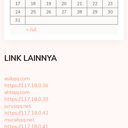
17
18
19
20
21
22
23
24
25
26
27
28
29
30
31
« Jul
LINK LAINNYA
asikqq.com
https://117.18.0.36
ahliqq.com
https://117.18.0.39
jurusqq.net
https://117.18.0.42
murahqq.net
https://117.18.0.41