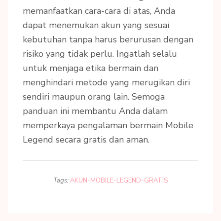
memanfaatkan cara-cara di atas, Anda
dapat menemukan akun yang sesuai
kebutuhan tanpa harus berurusan dengan
risiko yang tidak perlu. Ingatlah selalu
untuk menjaga etika bermain dan
menghindari metode yang merugikan diri
sendiri maupun orang lain. Semoga
panduan ini membantu Anda dalam
memperkaya pengalaman bermain Mobile
Legend secara gratis dan aman.
Tags:
AKUN-MOBILE-LEGEND-GRATIS