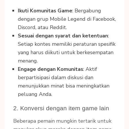
Ikuti Komunitas Game
: Bergabung
dengan grup Mobile Legend di Facebook,
Discord, atau Reddit.
Sesuai dengan syarat dan ketentuan
:
Setiap kontes memiliki peraturan spesifik
yang harus diikuti untuk berkesempatan
menang.
Engage dengan Komunitas
: Aktif
berpartisipasi dalam diskusi dan
menunjukkan minat bisa meningkatkan
peluang Anda.
2. Konversi dengan item game lain
Beberapa pemain mungkin tertarik untuk