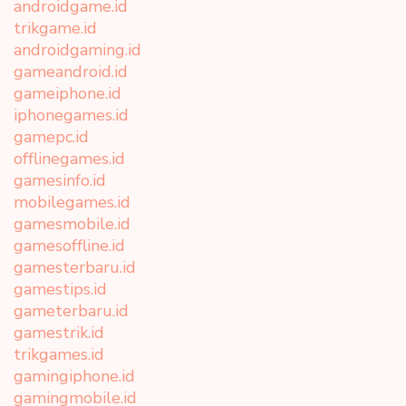
androidgame.id
trikgame.id
androidgaming.id
gameandroid.id
gameiphone.id
iphonegames.id
gamepc.id
offlinegames.id
gamesinfo.id
mobilegames.id
gamesmobile.id
gamesoffline.id
gamesterbaru.id
gamestips.id
gameterbaru.id
gamestrik.id
trikgames.id
gamingiphone.id
gamingmobile.id