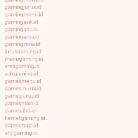
gamingjurus.id
gamingmenu.id
gamingasik.id
gamingahli.id
gamingarea.id
gamingzona.id
jurusgaming.id
menugaming.id
areagaming.id
asikgaming.id
gamesmenu.id
gamesmurni.id
gamesjurus.id
gamesmain.id
gamesahli.id
hematgaming.id
gameszona.id
ahligaming.id