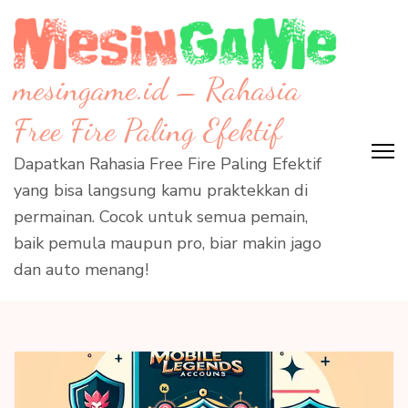
Skip
to
content
mesingame.id – Rahasia
(Press
Enter)
Free Fire Paling Efektif
Dapatkan Rahasia Free Fire Paling Efektif
yang bisa langsung kamu praktekkan di
permainan. Cocok untuk semua pemain,
baik pemula maupun pro, biar makin jago
dan auto menang!