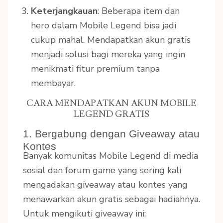
Keterjangkauan
: Beberapa item dan
hero dalam Mobile Legend bisa jadi
cukup mahal. Mendapatkan akun gratis
menjadi solusi bagi mereka yang ingin
menikmati fitur premium tanpa
membayar.
CARA MENDAPATKAN AKUN MOBILE
LEGEND GRATIS
1. Bergabung dengan Giveaway atau
Kontes
Banyak komunitas Mobile Legend di media
sosial dan forum game yang sering kali
mengadakan giveaway atau kontes yang
menawarkan akun gratis sebagai hadiahnya.
Untuk mengikuti giveaway ini: