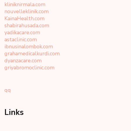
kliniknirmala.com
nouvelleklinik.com
KainaHealth.com
shabirahusada.com
yadikacare.com
astaclinic.com
ibnusinalombok.com
grahamedicalkurdi.com
dyanzacare.com
griyabromoclinic.com
qq
Links