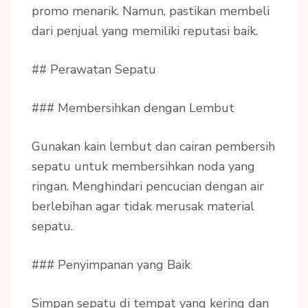
promo menarik. Namun, pastikan membeli
dari penjual yang memiliki reputasi baik.
## Perawatan Sepatu
### Membersihkan dengan Lembut
Gunakan kain lembut dan cairan pembersih
sepatu untuk membersihkan noda yang
ringan. Menghindari pencucian dengan air
berlebihan agar tidak merusak material
sepatu.
### Penyimpanan yang Baik
Simpan sepatu di tempat yang kering dan