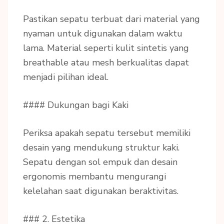
Pastikan sepatu terbuat dari material yang
nyaman untuk digunakan dalam waktu
lama. Material seperti kulit sintetis yang
breathable atau mesh berkualitas dapat
menjadi pilihan ideal.
#### Dukungan bagi Kaki
Periksa apakah sepatu tersebut memiliki
desain yang mendukung struktur kaki.
Sepatu dengan sol empuk dan desain
ergonomis membantu mengurangi
kelelahan saat digunakan beraktivitas.
### 2. Estetika