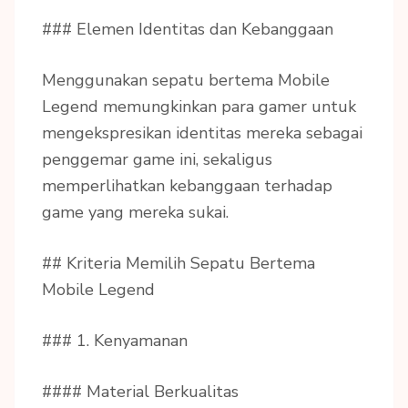
### Elemen Identitas dan Kebanggaan
Menggunakan sepatu bertema Mobile
Legend memungkinkan para gamer untuk
mengekspresikan identitas mereka sebagai
penggemar game ini, sekaligus
memperlihatkan kebanggaan terhadap
game yang mereka sukai.
## Kriteria Memilih Sepatu Bertema
Mobile Legend
### 1. Kenyamanan
#### Material Berkualitas