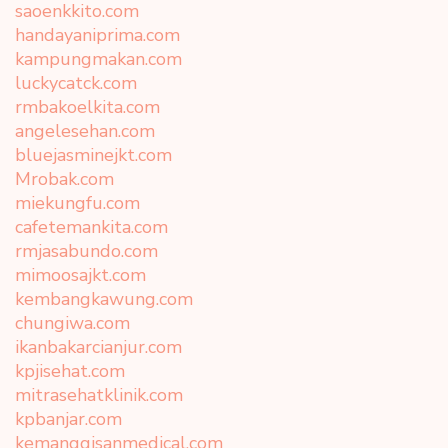
saoenkkito.com
handayaniprima.com
kampungmakan.com
luckycatck.com
rmbakoelkita.com
angelesehan.com
bluejasminejkt.com
Mrobak.com
miekungfu.com
cafetemankita.com
rmjasabundo.com
mimoosajkt.com
kembangkawung.com
chungiwa.com
ikanbakarcianjur.com
kpjisehat.com
mitrasehatklinik.com
kpbanjar.com
kemanggisanmedical.com