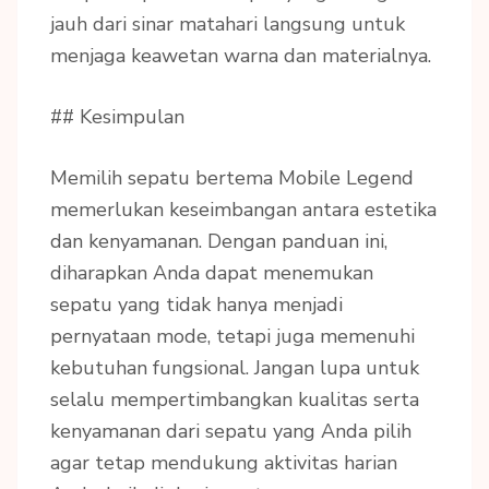
jauh dari sinar matahari langsung untuk
menjaga keawetan warna dan materialnya.
## Kesimpulan
Memilih sepatu bertema Mobile Legend
memerlukan keseimbangan antara estetika
dan kenyamanan. Dengan panduan ini,
diharapkan Anda dapat menemukan
sepatu yang tidak hanya menjadi
pernyataan mode, tetapi juga memenuhi
kebutuhan fungsional. Jangan lupa untuk
selalu mempertimbangkan kualitas serta
kenyamanan dari sepatu yang Anda pilih
agar tetap mendukung aktivitas harian