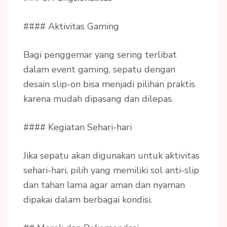
#### Aktivitas Gaming
Bagi penggemar yang sering terlibat
dalam event gaming, sepatu dengan
desain slip-on bisa menjadi pilihan praktis
karena mudah dipasang dan dilepas.
#### Kegiatan Sehari-hari
Jika sepatu akan digunakan untuk aktivitas
sehari-hari, pilih yang memiliki sol anti-slip
dan tahan lama agar aman dan nyaman
dipakai dalam berbagai kondisi.