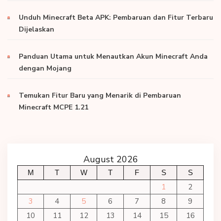
Unduh Minecraft Beta APK: Pembaruan dan Fitur Terbaru
Dijelaskan
Panduan Utama untuk Menautkan Akun Minecraft Anda
dengan Mojang
Temukan Fitur Baru yang Menarik di Pembaruan
Minecraft MCPE 1.21
August 2026
M
T
W
T
F
S
S
1
2
3
4
5
6
7
8
9
10
11
12
13
14
15
16