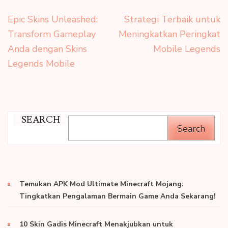
Post
Epic Skins Unleashed:
Strategi Terbaik untuk
navigation
Transform Gameplay
Meningkatkan Peringkat
Anda dengan Skins
Mobile Legends
Legends Mobile
SEARCH
Search
Temukan APK Mod Ultimate Minecraft Mojang:
Tingkatkan Pengalaman Bermain Game Anda Sekarang!
10 Skin Gadis Minecraft Menakjubkan untuk