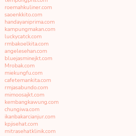
roemahkuliner.com
saoenkkito.com
handayaniprima.com
kampungmakan.com
luckycatck.com
rmbakoelkita.com
angelesehan.com
bluejasminejkt.com
Mrobak.com
miekungfu.com
cafetemankita.com
rmjasabundo.com
mimoosajkt.com
kembangkawung.com
chungiwa.com
ikanbakarcianjur.com
kpjisehat.com
mitrasehatklinik.com