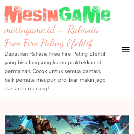
Skip
to
content
mesingame.id – Rahasia
(Press
Enter)
Free Fire Paling Efektif
Dapatkan Rahasia Free Fire Paling Efektif
yang bisa langsung kamu praktekkan di
permainan. Cocok untuk semua pemain,
baik pemula maupun pro, biar makin jago
dan auto menang!