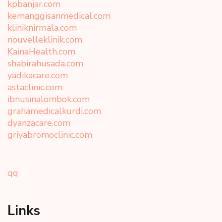
kpbanjar.com
kemanggisanmedical.com
kliniknirmala.com
nouvelleklinik.com
KainaHealth.com
shabirahusada.com
yadikacare.com
astaclinic.com
ibnusinalombok.com
grahamedicalkurdi.com
dyanzacare.com
griyabromoclinic.com
qq
Links