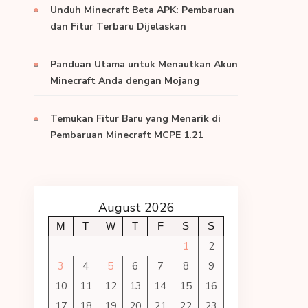
Unduh Minecraft Beta APK: Pembaruan
dan Fitur Terbaru Dijelaskan
Panduan Utama untuk Menautkan Akun
Minecraft Anda dengan Mojang
Temukan Fitur Baru yang Menarik di
Pembaruan Minecraft MCPE 1.21
August 2026
M
T
W
T
F
S
S
1
2
3
4
5
6
7
8
9
10
11
12
13
14
15
16
17
18
19
20
21
22
23