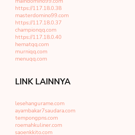
maindomino99.com
https://117.18.0.38
masterdomino99.com
https://117.18.0.37
championqq.com
https://117.18.0.40
hematqq.com
murniqq.com
menuqq.com
LINK LAINNYA
lesehangurame.com
ayambakar7saudara.com
tempongpns.com
roemahkuliner.com
saoenkkito.com