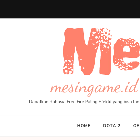
Skip
to
content
(Press
Enter)
mesingame.id 
Dapatkan Rahasia Free Fire Paling Efektif yang bisa l
HOME
DOTA 2
GE