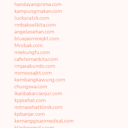
handayaniprima.com
kampungmakan.com
luckycatck.com
rmbakoelkita.com
angelesehan.com
bluejasminejkt.com
Mrobak.com
miekungfu.com
cafetemankita.com
rmjasabundo.com
mimoosajkt.com
kembangkawung.com
chungiwa.com
ikanbakarcianjur.com
kpjisehat.com
mitrasehatklinik.com
kpbanjar.com
kemanggisanmedical.com
kliniknirmala.com