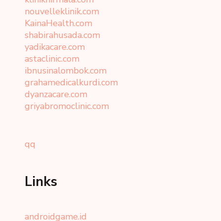
nouvelleklinik.com
KainaHealth.com
shabirahusada.com
yadikacare.com
astaclinic.com
ibnusinalombok.com
grahamedicalkurdi.com
dyanzacare.com
griyabromoclinic.com
qq
Links
androidgame.id