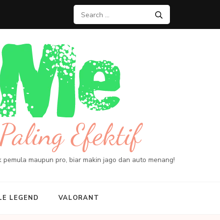
Search
for:
Paling Efektif
ik pemula maupun pro, biar makin jago dan auto menang!
LE LEGEND
VALORANT