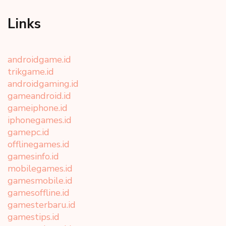
Links
androidgame.id
trikgame.id
androidgaming.id
gameandroid.id
gameiphone.id
iphonegames.id
gamepc.id
offlinegames.id
gamesinfo.id
mobilegames.id
gamesmobile.id
gamesoffline.id
gamesterbaru.id
gamestips.id