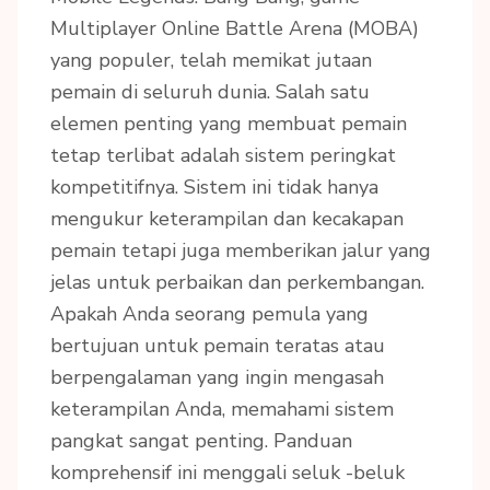
Multiplayer Online Battle Arena (MOBA)
yang populer, telah memikat jutaan
pemain di seluruh dunia. Salah satu
elemen penting yang membuat pemain
tetap terlibat adalah sistem peringkat
kompetitifnya. Sistem ini tidak hanya
mengukur keterampilan dan kecakapan
pemain tetapi juga memberikan jalur yang
jelas untuk perbaikan dan perkembangan.
Apakah Anda seorang pemula yang
bertujuan untuk pemain teratas atau
berpengalaman yang ingin mengasah
keterampilan Anda, memahami sistem
pangkat sangat penting. Panduan
komprehensif ini menggali seluk -beluk