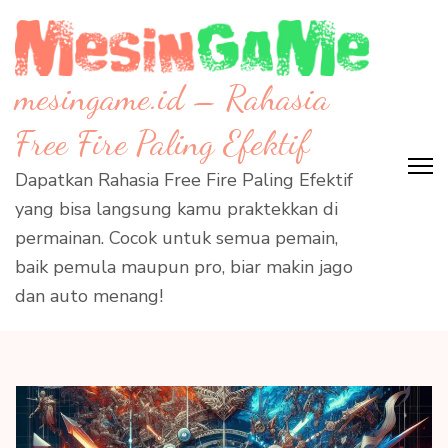
Skip
to
content
mesingame.id – Rahasia
(Press
Enter)
Free Fire Paling Efektif
Dapatkan Rahasia Free Fire Paling Efektif
yang bisa langsung kamu praktekkan di
permainan. Cocok untuk semua pemain,
baik pemula maupun pro, biar makin jago
dan auto menang!