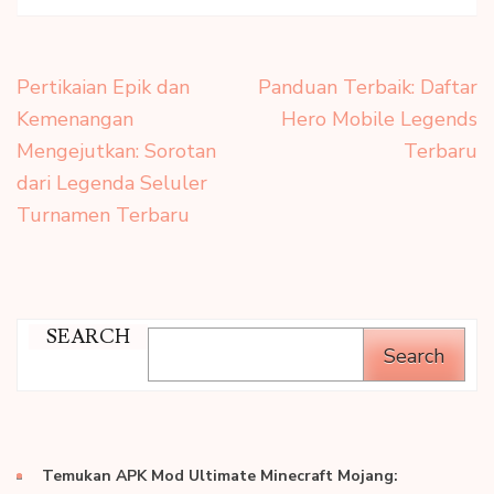
Post
Pertikaian Epik dan
Panduan Terbaik: Daftar
navigation
Kemenangan
Hero Mobile Legends
Mengejutkan: Sorotan
Terbaru
dari Legenda Seluler
Turnamen Terbaru
SEARCH
Search
Temukan APK Mod Ultimate Minecraft Mojang: