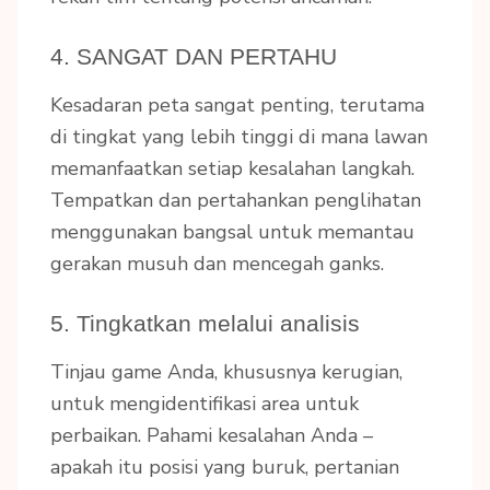
4. SANGAT DAN PERTAHU
Kesadaran peta sangat penting, terutama
di tingkat yang lebih tinggi di mana lawan
memanfaatkan setiap kesalahan langkah.
Tempatkan dan pertahankan penglihatan
menggunakan bangsal untuk memantau
gerakan musuh dan mencegah ganks.
5. Tingkatkan melalui analisis
Tinjau game Anda, khususnya kerugian,
untuk mengidentifikasi area untuk
perbaikan. Pahami kesalahan Anda –
apakah itu posisi yang buruk, pertanian