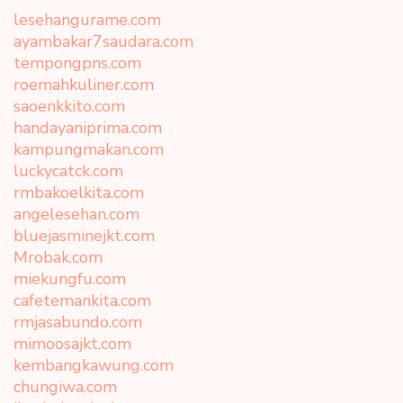
lesehangurame.com
ayambakar7saudara.com
tempongpns.com
roemahkuliner.com
saoenkkito.com
handayaniprima.com
kampungmakan.com
luckycatck.com
rmbakoelkita.com
angelesehan.com
bluejasminejkt.com
Mrobak.com
miekungfu.com
cafetemankita.com
rmjasabundo.com
mimoosajkt.com
kembangkawung.com
chungiwa.com