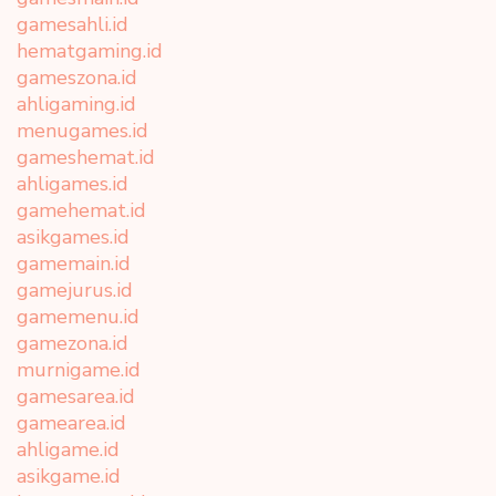
gamesahli.id
hematgaming.id
gameszona.id
ahligaming.id
menugames.id
gameshemat.id
ahligames.id
gamehemat.id
asikgames.id
gamemain.id
gamejurus.id
gamemenu.id
gamezona.id
murnigame.id
gamesarea.id
gamearea.id
ahligame.id
asikgame.id