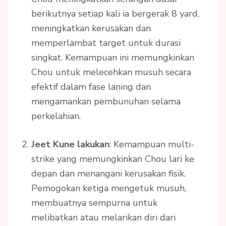
berikutnya setiap kali ia bergerak 8 yard,
meningkatkan kerusakan dan
memperlambat target untuk durasi
singkat. Kemampuan ini memungkinkan
Chou untuk melecehkan musuh secara
efektif dalam fase laning dan
mengamankan pembunuhan selama
perkelahian.
Jeet Kune lakukan
: Kemampuan multi-
strike yang memungkinkan Chou lari ke
depan dan menangani kerusakan fisik.
Pemogokan ketiga mengetuk musuh,
membuatnya sempurna untuk
melibatkan atau melarikan diri dari