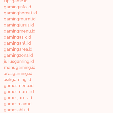
tipsgame.id
gaminginfo.id
gaminghemat.id
gamingmurni.id
gamingjurus.id
gamingmenu.id
gamingasik.id
gamingahli.id
gamingarea.id
gamingzona.id
jurusgaming.id
menugaming.id
areagaming.id
asikgaming.id
gamesmenu.id
gamesmurni.id
gamesjurus.id
gamesmain.id
gamesahli.id