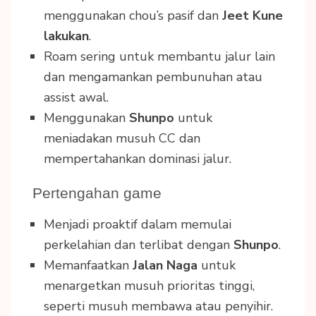
menggunakan chou’s pasif dan
Jeet Kune
lakukan
.
Roam sering untuk membantu jalur lain
dan mengamankan pembunuhan atau
assist awal.
Menggunakan
Shunpo
untuk
meniadakan musuh CC dan
mempertahankan dominasi jalur.
Pertengahan game
Menjadi proaktif dalam memulai
perkelahian dan terlibat dengan
Shunpo
.
Memanfaatkan
Jalan Naga
untuk
menargetkan musuh prioritas tinggi,
seperti musuh membawa atau penyihir.