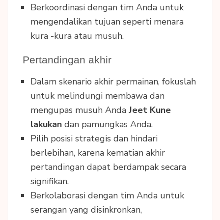
Berkoordinasi dengan tim Anda untuk
mengendalikan tujuan seperti menara
kura -kura atau musuh.
Pertandingan akhir
Dalam skenario akhir permainan, fokuslah
untuk melindungi membawa dan
mengupas musuh Anda
Jeet Kune
lakukan
dan pamungkas Anda.
Pilih posisi strategis dan hindari
berlebihan, karena kematian akhir
pertandingan dapat berdampak secara
signifikan.
Berkolaborasi dengan tim Anda untuk
serangan yang disinkronkan,