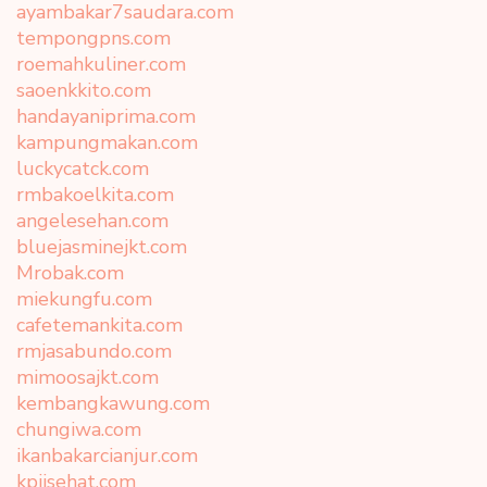
ayambakar7saudara.com
tempongpns.com
roemahkuliner.com
saoenkkito.com
handayaniprima.com
kampungmakan.com
luckycatck.com
rmbakoelkita.com
angelesehan.com
bluejasminejkt.com
Mrobak.com
miekungfu.com
cafetemankita.com
rmjasabundo.com
mimoosajkt.com
kembangkawung.com
chungiwa.com
ikanbakarcianjur.com
kpjisehat.com