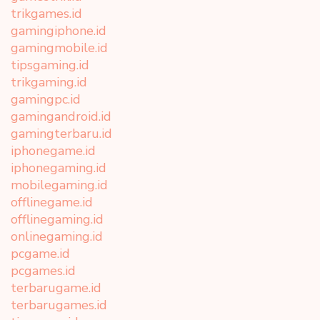
trikgames.id
gamingiphone.id
gamingmobile.id
tipsgaming.id
trikgaming.id
gamingpc.id
gamingandroid.id
gamingterbaru.id
iphonegame.id
iphonegaming.id
mobilegaming.id
offlinegame.id
offlinegaming.id
onlinegaming.id
pcgame.id
pcgames.id
terbarugame.id
terbarugames.id