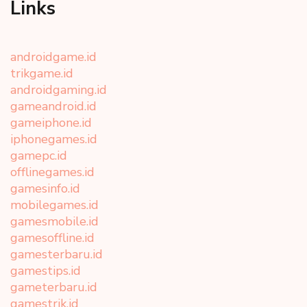
Links
androidgame.id
trikgame.id
androidgaming.id
gameandroid.id
gameiphone.id
iphonegames.id
gamepc.id
offlinegames.id
gamesinfo.id
mobilegames.id
gamesmobile.id
gamesoffline.id
gamesterbaru.id
gamestips.id
gameterbaru.id
gamestrik.id