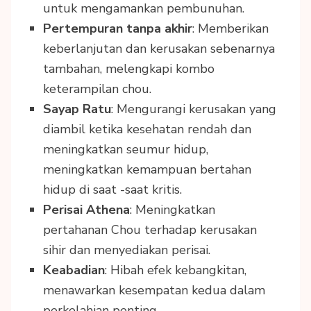
untuk mengamankan pembunuhan.
Pertempuran tanpa akhir
: Memberikan
keberlanjutan dan kerusakan sebenarnya
tambahan, melengkapi kombo
keterampilan chou.
Sayap Ratu
: Mengurangi kerusakan yang
diambil ketika kesehatan rendah dan
meningkatkan seumur hidup,
meningkatkan kemampuan bertahan
hidup di saat -saat kritis.
Perisai Athena
: Meningkatkan
pertahanan Chou terhadap kerusakan
sihir dan menyediakan perisai.
Keabadian
: Hibah efek kebangkitan,
menawarkan kesempatan kedua dalam
perkelahian penting.