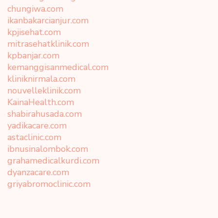
chungiwa.com
ikanbakarcianjur.com
kpjisehat.com
mitrasehatklinik.com
kpbanjar.com
kemanggisanmedical.com
kliniknirmala.com
nouvelleklinik.com
KainaHealth.com
shabirahusada.com
yadikacare.com
astaclinic.com
ibnusinalombok.com
grahamedicalkurdi.com
dyanzacare.com
griyabromoclinic.com