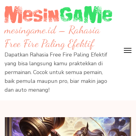
Skip
to
content
mesingame.id – Rahasia
(Press
Enter)
Free Fire Paling Efektif
Dapatkan Rahasia Free Fire Paling Efektif
yang bisa langsung kamu praktekkan di
permainan. Cocok untuk semua pemain,
baik pemula maupun pro, biar makin jago
dan auto menang!