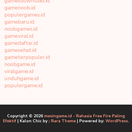
gamesdownload.id
gamenoob.id
populergames.id
gamebaru.id
noobgames.id
gameviral.id
gamedaftar.id
gamesehat.id
gameterpopuler.id
noobgame.id
viralgame.id
unduhgame.id
populergame.id
Copyright © 2026
mesingame.id - Rahasia Free Fire Paling
Efektif
| Kalon Chic by :
Rara Theme
| Powered by:
WordPress.