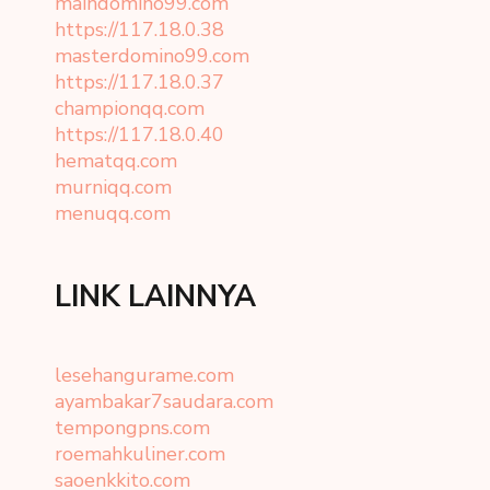
maindomino99.com
https://117.18.0.38
masterdomino99.com
https://117.18.0.37
championqq.com
https://117.18.0.40
hematqq.com
murniqq.com
menuqq.com
LINK LAINNYA
lesehangurame.com
ayambakar7saudara.com
tempongpns.com
roemahkuliner.com
saoenkkito.com