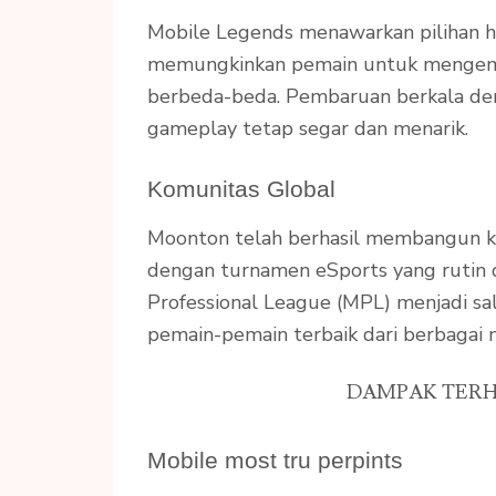
Mobile Legends menawarkan pilihan 
memungkinkan pemain untuk mengemb
berbeda-beda. Pembaruan berkala de
gameplay tetap segar dan menarik.
Komunitas Global
Moonton telah berhasil membangun kom
dengan turnamen eSports yang rutin 
Professional League (MPL) menjadi 
pemain-pemain terbaik dari berbagai 
DAMPAK TERH
Mobile most tru perpints