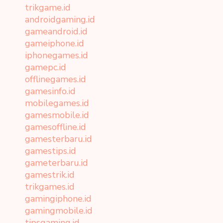
trikgame.id
androidgaming.id
gameandroid.id
gameiphone.id
iphonegames.id
gamepc.id
offlinegames.id
gamesinfo.id
mobilegames.id
gamesmobile.id
gamesoffline.id
gamesterbaru.id
gamestips.id
gameterbaru.id
gamestrik.id
trikgames.id
gamingiphone.id
gamingmobile.id
tipsgaming.id