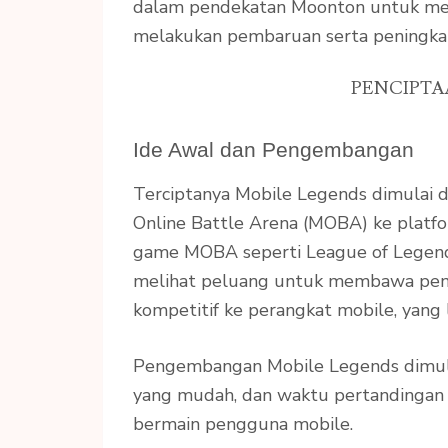
dalam pendekatan Moonton untuk me
melakukan pembaruan serta peningka
PENCIPTA
Ide Awal dan Pengembangan
Terciptanya Mobile Legends dimulai 
Online Battle Arena (MOBA) ke platfor
game MOBA seperti League of Legend
melihat peluang untuk membawa pen
kompetitif ke perangkat mobile, yang 
Pengembangan Mobile Legends dimulai
yang mudah, dan waktu pertandingan y
bermain pengguna mobile.