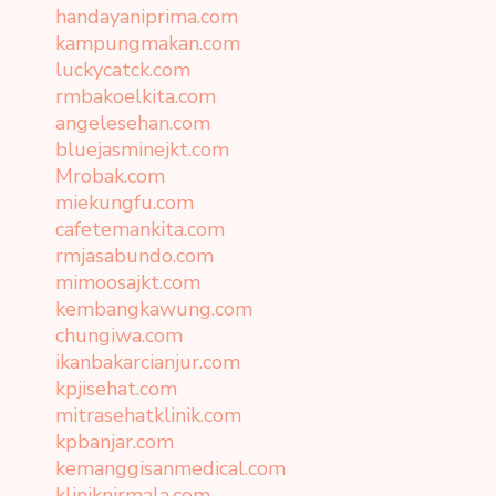
handayaniprima.com
kampungmakan.com
luckycatck.com
rmbakoelkita.com
angelesehan.com
bluejasminejkt.com
Mrobak.com
miekungfu.com
cafetemankita.com
rmjasabundo.com
mimoosajkt.com
kembangkawung.com
chungiwa.com
ikanbakarcianjur.com
kpjisehat.com
mitrasehatklinik.com
kpbanjar.com
kemanggisanmedical.com
kliniknirmala.com