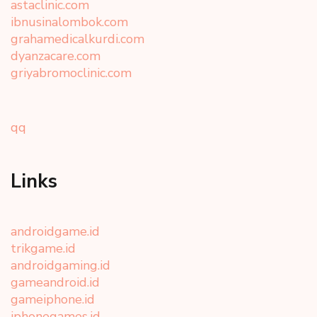
astaclinic.com
ibnusinalombok.com
grahamedicalkurdi.com
dyanzacare.com
griyabromoclinic.com
qq
Links
androidgame.id
trikgame.id
androidgaming.id
gameandroid.id
gameiphone.id
iphonegames.id