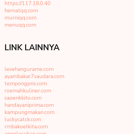
https://117.18.0.40
hematqq.com
murniqq.com
menuqq.com
LINK LAINNYA
lesehangurame.com
ayambakar7saudara.com
tempongpns.com
roemahkuliner.com
saoenkkito.com
handayaniprima.com
kampungmakan.com
luckycatck.com
rmbakoelkita.com
angelesehan.com