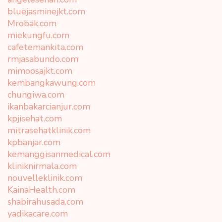
bluejasminejkt.com
Mrobak.com
miekungfu.com
cafetemankita.com
rmjasabundo.com
mimoosajkt.com
kembangkawung.com
chungiwa.com
ikanbakarcianjur.com
kpjisehat.com
mitrasehatklinik.com
kpbanjar.com
kemanggisanmedical.com
kliniknirmala.com
nouvelleklinik.com
KainaHealth.com
shabirahusada.com
yadikacare.com