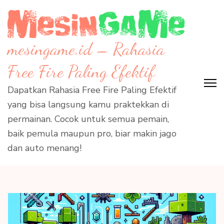
Skip
to
content
mesingame.id – Rahasia
(Press
Enter)
Free Fire Paling Efektif
Dapatkan Rahasia Free Fire Paling Efektif
yang bisa langsung kamu praktekkan di
permainan. Cocok untuk semua pemain,
baik pemula maupun pro, biar makin jago
dan auto menang!