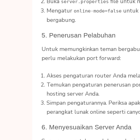
Buka
file untuk 
server.properties
Mengatur
untuk 
online-mode=false
bergabung.
5. Penerusan Pelabuhan
Untuk memungkinkan teman bergabung
perlu melakukan port forward:
Akses pengaturan router Anda melalu
Temukan pengaturan penerusan port,
hosting server Anda.
Simpan pengaturannya. Periksa apa
perangkat lunak online seperti can
6. Menyesuaikan Server Anda