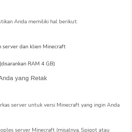
ikan Anda memiliki hal berikut:
erver dan klien Minecraft
(disarankan RAM 4 GB)
 Anda yang Retak
as server untuk versi Minecraft yang ingin Anda
ples server Minecraft (misalnya, Spigot atau