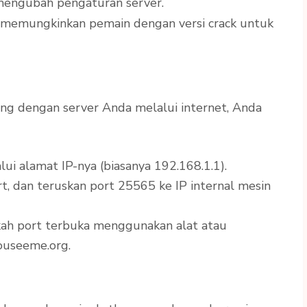
mengubah pengaturan server.
memungkinkan pemain dengan versi crack untuk
 dengan server Anda melalui internet, Anda
i alamat IP-nya (biasanya 192.168.1.1).
 dan teruskan port 25565 ke IP internal mesin
kah port terbuka menggunakan alat atau
youseeme.org.