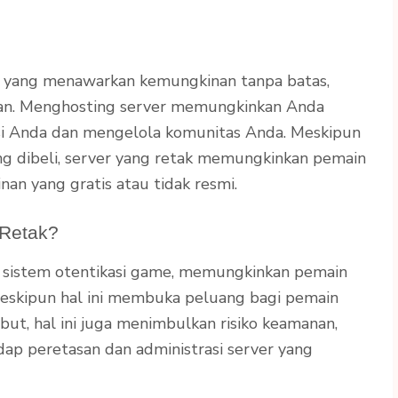
e yang menawarkan kemungkinan tanpa batas,
man. Menghosting server memungkinkan Anda
i Anda dan mengelola komunitas Anda. Meskipun
 dibeli, server yang retak memungkinkan pemain
an yang gratis atau tidak resmi.
 Retak?
i sistem otentikasi game, memungkinkan pemain
eskipun hal ini membuka peluang bagi pemain
ut, hal ini juga menimbulkan risiko keamanan,
dap peretasan dan administrasi server yang