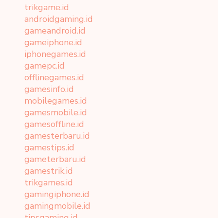
trikgame.id
androidgaming.id
gameandroid.id
gameiphone.id
iphonegames.id
gamepc.id
offlinegames.id
gamesinfo.id
mobilegames.id
gamesmobile.id
gamesoffline.id
gamesterbaru.id
gamestips.id
gameterbaru.id
gamestrik.id
trikgames.id
gamingiphone.id
gamingmobile.id
tipsgaming.id