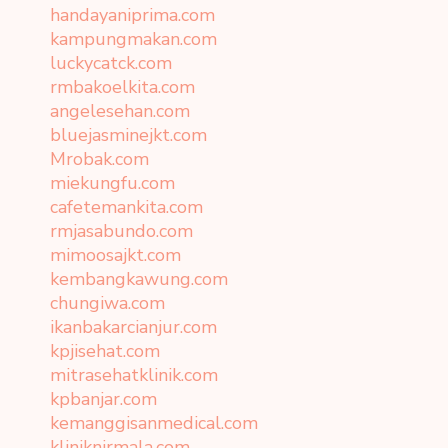
handayaniprima.com
kampungmakan.com
luckycatck.com
rmbakoelkita.com
angelesehan.com
bluejasminejkt.com
Mrobak.com
miekungfu.com
cafetemankita.com
rmjasabundo.com
mimoosajkt.com
kembangkawung.com
chungiwa.com
ikanbakarcianjur.com
kpjisehat.com
mitrasehatklinik.com
kpbanjar.com
kemanggisanmedical.com
kliniknirmala.com