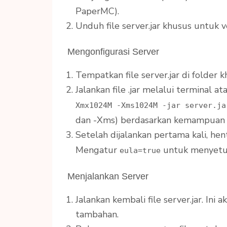
PaperMC).
Unduh file server.jar khusus untuk v
Mengonfigurasi Server
Tempatkan file server.jar di folder 
Jalankan file .jar melalui termin
Xmx1024M -Xms1024M -jar server.ja
dan -Xms) berdasarkan kemampuan 
Setelah dijalankan pertama kali, he
Mengatur
untuk menyetu
eula=true
Menjalankan Server
Jalankan kembali file server.jar. Ini 
tambahan.