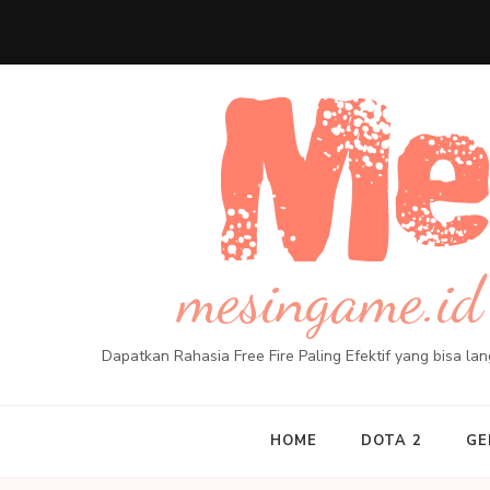
Skip
to
content
(Press
Enter)
mesingame.id 
Dapatkan Rahasia Free Fire Paling Efektif yang bisa l
HOME
DOTA 2
GE