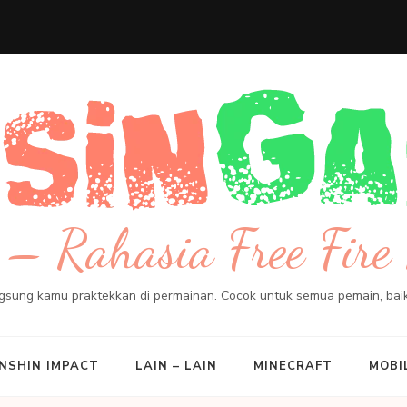
– Rahasia Free Fire 
angsung kamu praktekkan di permainan. Cocok untuk semua pemain, ba
NSHIN IMPACT
LAIN – LAIN
MINECRAFT
MOBI