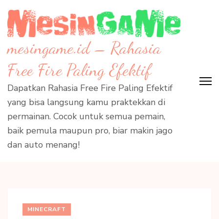
Skip
to
content
mesingame.id – Rahasia
(Press
Enter)
Free Fire Paling Efektif
Dapatkan Rahasia Free Fire Paling Efektif
yang bisa langsung kamu praktekkan di
permainan. Cocok untuk semua pemain,
baik pemula maupun pro, biar makin jago
dan auto menang!
MINECRAFT