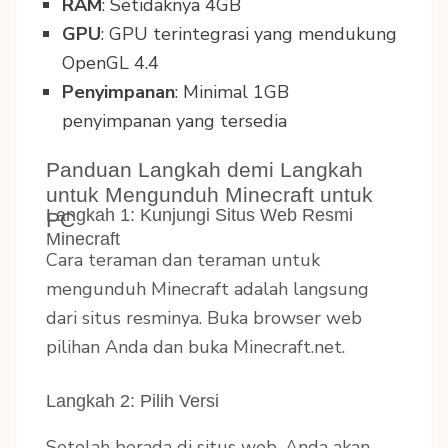
RAM
: Setidaknya 4GB
GPU
: GPU terintegrasi yang mendukung
OpenGL 4.4
Penyimpanan
: Minimal 1GB
penyimpanan yang tersedia
Panduan Langkah demi Langkah
untuk Mengunduh Minecraft untuk
Langkah 1: Kunjungi Situs Web Resmi
PC
Minecraft
Cara teraman dan teraman untuk
mengunduh Minecraft adalah langsung
dari situs resminya. Buka browser web
pilihan Anda dan buka Minecraft.net.
Langkah 2: Pilih Versi
Setelah berada di situs web, Anda akan