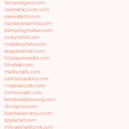
tempongpns.com
roemahkuliner.com
saoenkkito.com
handayaniprima.com
kampungmakan.com
luckycatck.com
rmbakoelkita.com
angelesehan.com
bluejasminejkt.com
Mrobak.com
miekungfu.com
cafetemankita.com
rmjasabundo.com
mimoosajkt.com
kembangkawung.com
chungiwa.com
ikanbakarcianjur.com
kpjisehat.com
mitrasehatklinik.com