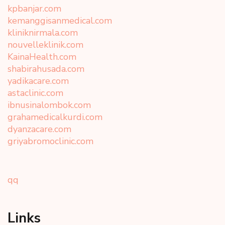
kpbanjar.com
kemanggisanmedical.com
kliniknirmala.com
nouvelleklinik.com
KainaHealth.com
shabirahusada.com
yadikacare.com
astaclinic.com
ibnusinalombok.com
grahamedicalkurdi.com
dyanzacare.com
griyabromoclinic.com
qq
Links