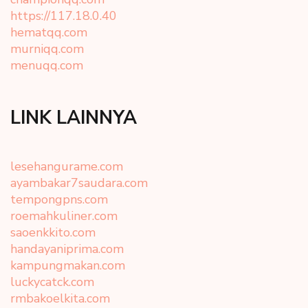
https://117.18.0.40
hematqq.com
murniqq.com
menuqq.com
LINK LAINNYA
lesehangurame.com
ayambakar7saudara.com
tempongpns.com
roemahkuliner.com
saoenkkito.com
handayaniprima.com
kampungmakan.com
luckycatck.com
rmbakoelkita.com