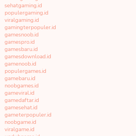
sehatgaming.id
populergaming.id
viralgaming.id
gamingterpopuler.id
gamesnoob.id
gamespro.id
gamesbaru.id
gamesdownload.id
gamenoob.id
populergames.id
gamebaru.id
noobgames.id
gameviral.id
gamedaftar.id
gamesehat.id
gameterpopuler.id
noobgame.id
viralgame.id