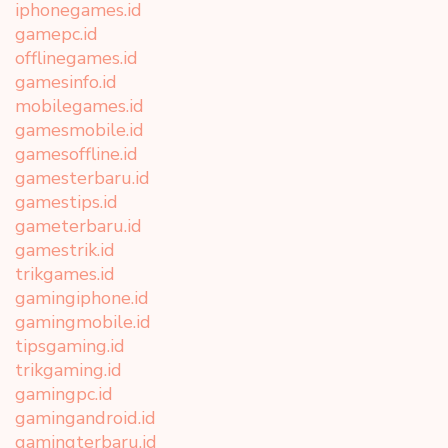
iphonegames.id
gamepc.id
offlinegames.id
gamesinfo.id
mobilegames.id
gamesmobile.id
gamesoffline.id
gamesterbaru.id
gamestips.id
gameterbaru.id
gamestrik.id
trikgames.id
gamingiphone.id
gamingmobile.id
tipsgaming.id
trikgaming.id
gamingpc.id
gamingandroid.id
gamingterbaru.id