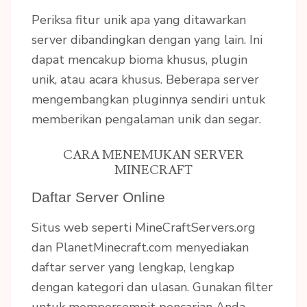
Periksa fitur unik apa yang ditawarkan
server dibandingkan dengan yang lain. Ini
dapat mencakup bioma khusus, plugin
unik, atau acara khusus. Beberapa server
mengembangkan pluginnya sendiri untuk
memberikan pengalaman unik dan segar.
CARA MENEMUKAN SERVER
MINECRAFT
Daftar Server Online
Situs web seperti MineCraftServers.org
dan PlanetMinecraft.com menyediakan
daftar server yang lengkap, lengkap
dengan kategori dan ulasan. Gunakan filter