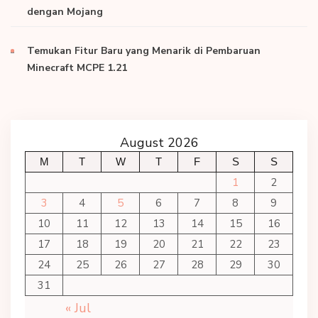
dengan Mojang
Temukan Fitur Baru yang Menarik di Pembaruan
Minecraft MCPE 1.21
August 2026
M
T
W
T
F
S
S
1
2
3
4
5
6
7
8
9
10
11
12
13
14
15
16
17
18
19
20
21
22
23
24
25
26
27
28
29
30
31
« Jul