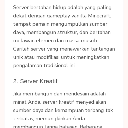
Server bertahan hidup adalah yang paling
dekat dengan gameplay vanilla Minecraft,
tempat pemain mengumpulkan sumber
daya, membangun struktur, dan bertahan
melawan elemen dan massa musuh.
Carilah server yang menawarkan tantangan
unik atau modifikasi untuk meningkatkan
pengalaman tradisional ini.
2. Server Kreatif
Jika membangun dan mendesain adalah
minat Anda, server kreatif menyediakan
sumber daya dan kemampuan terbang tak
terbatas, memungkinkan Anda
membangun tanpa batasan. Beberapa