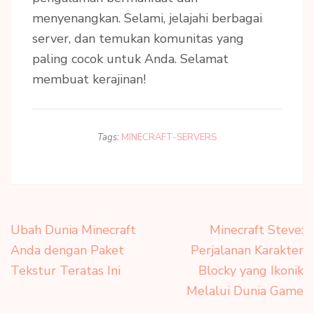
menyenangkan. Selami, jelajahi berbagai
server, dan temukan komunitas yang
paling cocok untuk Anda. Selamat
membuat kerajinan!
Tags:
MINECRAFT-SERVERS
Post
Ubah Dunia Minecraft
Minecraft Steve:
navigation
Anda dengan Paket
Perjalanan Karakter
Tekstur Teratas Ini
Blocky yang Ikonik
Melalui Dunia Game