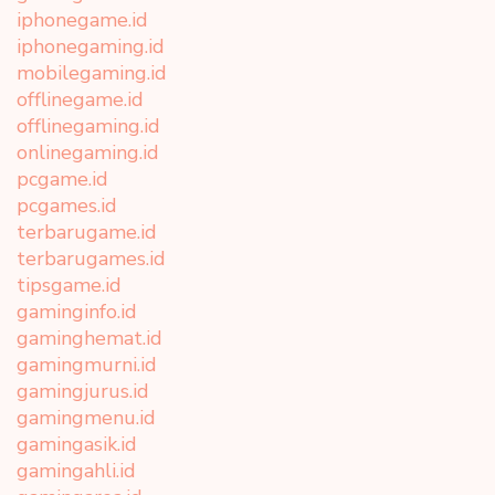
iphonegame.id
iphonegaming.id
mobilegaming.id
offlinegame.id
offlinegaming.id
onlinegaming.id
pcgame.id
pcgames.id
terbarugame.id
terbarugames.id
tipsgame.id
gaminginfo.id
gaminghemat.id
gamingmurni.id
gamingjurus.id
gamingmenu.id
gamingasik.id
gamingahli.id