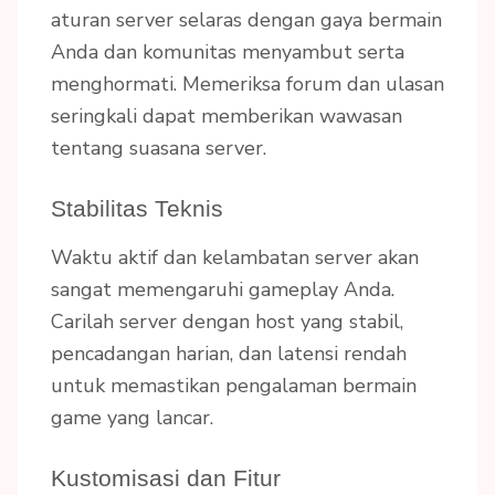
aturan server selaras dengan gaya bermain
Anda dan komunitas menyambut serta
menghormati. Memeriksa forum dan ulasan
seringkali dapat memberikan wawasan
tentang suasana server.
Stabilitas Teknis
Waktu aktif dan kelambatan server akan
sangat memengaruhi gameplay Anda.
Carilah server dengan host yang stabil,
pencadangan harian, dan latensi rendah
untuk memastikan pengalaman bermain
game yang lancar.
Kustomisasi dan Fitur