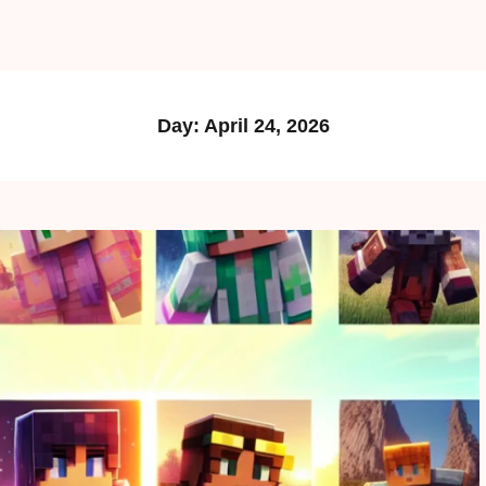
Day:
April 24, 2026