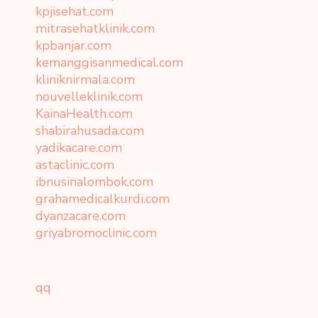
kpjisehat.com
mitrasehatklinik.com
kpbanjar.com
kemanggisanmedical.com
kliniknirmala.com
nouvelleklinik.com
KainaHealth.com
shabirahusada.com
yadikacare.com
astaclinic.com
ibnusinalombok.com
grahamedicalkurdi.com
dyanzacare.com
griyabromoclinic.com
qq