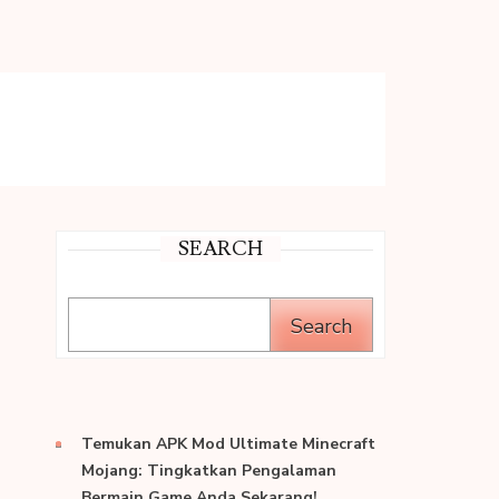
SEARCH
Search
Temukan APK Mod Ultimate Minecraft
Mojang: Tingkatkan Pengalaman
Bermain Game Anda Sekarang!