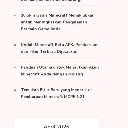
10 Skin Gadis Minecraft Menakjubkan
untuk Meningkatkan Pengalaman
Bermain Game Anda
Unduh Minecraft Beta APK: Pembaruan
dan Fitur Terbaru Dijelaskan
Panduan Utama untuk Menautkan Akun
Minecraft Anda dengan Mojang
Temukan Fitur Baru yang Menarik di
Pembaruan Minecraft MCPE 1.21
April 2026