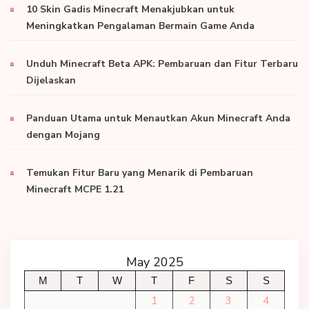
10 Skin Gadis Minecraft Menakjubkan untuk
Meningkatkan Pengalaman Bermain Game Anda
Unduh Minecraft Beta APK: Pembaruan dan Fitur Terbaru
Dijelaskan
Panduan Utama untuk Menautkan Akun Minecraft Anda
dengan Mojang
Temukan Fitur Baru yang Menarik di Pembaruan
Minecraft MCPE 1.21
May 2025
M
T
W
T
F
S
S
1
2
3
4