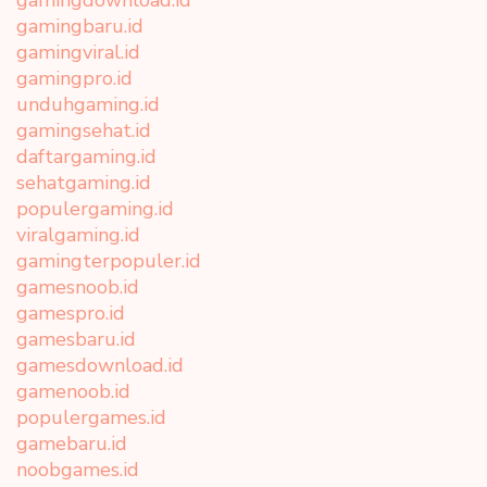
gamingbaru.id
gamingviral.id
gamingpro.id
unduhgaming.id
gamingsehat.id
daftargaming.id
sehatgaming.id
populergaming.id
viralgaming.id
gamingterpopuler.id
gamesnoob.id
gamespro.id
gamesbaru.id
gamesdownload.id
gamenoob.id
populergames.id
gamebaru.id
noobgames.id