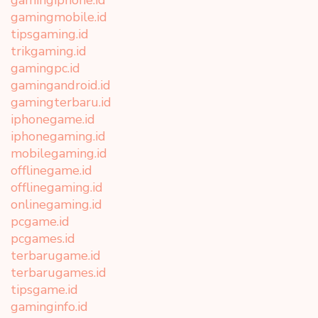
gamingmobile.id
tipsgaming.id
trikgaming.id
gamingpc.id
gamingandroid.id
gamingterbaru.id
iphonegame.id
iphonegaming.id
mobilegaming.id
offlinegame.id
offlinegaming.id
onlinegaming.id
pcgame.id
pcgames.id
terbarugame.id
terbarugames.id
tipsgame.id
gaminginfo.id