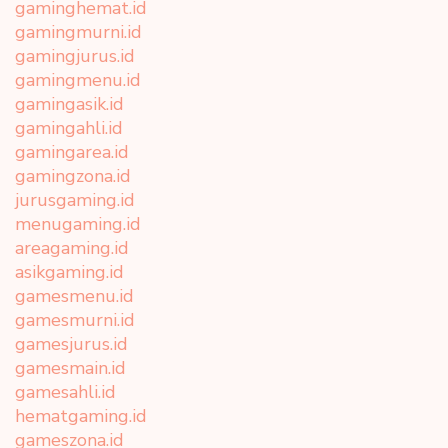
gaminghemat.id
gamingmurni.id
gamingjurus.id
gamingmenu.id
gamingasik.id
gamingahli.id
gamingarea.id
gamingzona.id
jurusgaming.id
menugaming.id
areagaming.id
asikgaming.id
gamesmenu.id
gamesmurni.id
gamesjurus.id
gamesmain.id
gamesahli.id
hematgaming.id
gameszona.id