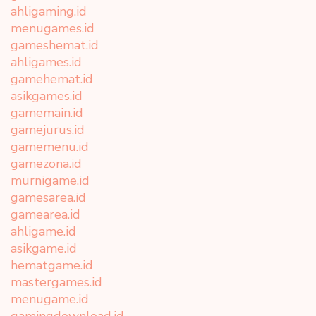
ahligaming.id
menugames.id
gameshemat.id
ahligames.id
gamehemat.id
asikgames.id
gamemain.id
gamejurus.id
gamemenu.id
gamezona.id
murnigame.id
gamesarea.id
gamearea.id
ahligame.id
asikgame.id
hematgame.id
mastergames.id
menugame.id
gamingdownload.id