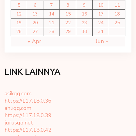
5
6
7
8
9
10
11
12
13
14
15
16
17
18
19
20
21
22
23
24
25
26
27
28
29
30
31
« Apr
Jun »
LINK LAINNYA
asikqq.com
https://117.18.0.36
ahliqq.com
https://117.18.0.39
jurusqq.net
https://117.18.0.42