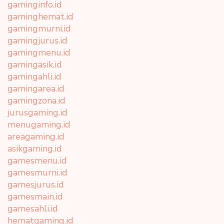
gaminginfo.id
gaminghemat.id
gamingmurni.id
gamingjurus.id
gamingmenu.id
gamingasik.id
gamingahli.id
gamingarea.id
gamingzona.id
jurusgaming.id
menugaming.id
areagaming.id
asikgaming.id
gamesmenu.id
gamesmurni.id
gamesjurus.id
gamesmain.id
gamesahli.id
hematgaming.id