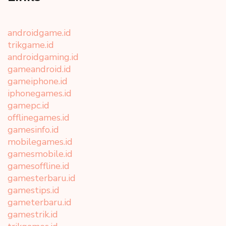
androidgame.id
trikgame.id
androidgaming.id
gameandroid.id
gameiphone.id
iphonegames.id
gamepc.id
offlinegames.id
gamesinfo.id
mobilegames.id
gamesmobile.id
gamesoffline.id
gamesterbaru.id
gamestips.id
gameterbaru.id
gamestrik.id