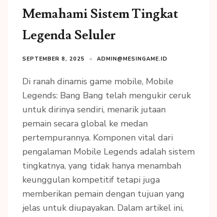
Memahami Sistem Tingkat
Legenda Seluler
SEPTEMBER 8, 2025
ADMIN@MESINGAME.ID
Di ranah dinamis game mobile, Mobile
Legends: Bang Bang telah mengukir ceruk
untuk dirinya sendiri, menarik jutaan
pemain secara global ke medan
pertempurannya. Komponen vital dari
pengalaman Mobile Legends adalah sistem
tingkatnya, yang tidak hanya menambah
keunggulan kompetitif tetapi juga
memberikan pemain dengan tujuan yang
jelas untuk diupayakan. Dalam artikel ini,