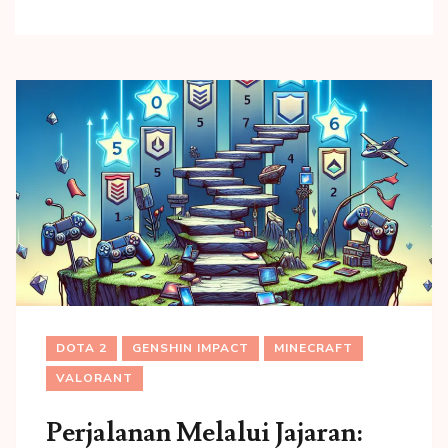
DOTA 2
GENSHIN IMPACT
MINECRAFT
VALORANT
Perjalanan Melalui Jajaran: