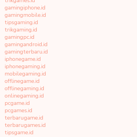
trikgames.id
gamingiphone.id
gamingmobile.id
tipsgaming.id
trikgaming.id
gamingpc.id
gamingandroid.id
gamingterbaru.id
iphonegame.id
iphonegaming.id
mobilegaming.id
offlinegame.id
offlinegaming.id
onlinegaming.id
pcgame.id
pcgames.id
terbarugame.id
terbarugames.id
tipsgame.id