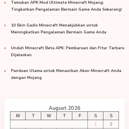
Temukan APK Mod Ultimate Minecraft Mojang:
Tingkatkan Pengalaman Bermain Game Anda Sekarang!
10 Skin Gadis Minecraft Menakjubkan untuk
Meningkatkan Pengalaman Bermain Game Anda
Unduh Minecraft Beta APK: Pembaruan dan Fitur Terbaru
Dijelaskan
Panduan Utama untuk Menautkan Akun Minecraft Anda
dengan Mojang
August 2026
M
T
W
T
F
S
S
1
2