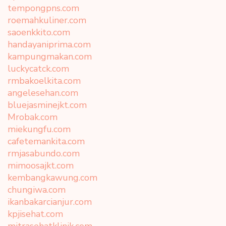
tempongpns.com
roemahkuliner.com
saoenkkito.com
handayaniprima.com
kampungmakan.com
luckycatck.com
rmbakoelkita.com
angelesehan.com
bluejasminejkt.com
Mrobak.com
miekungfu.com
cafetemankita.com
rmjasabundo.com
mimoosajkt.com
kembangkawung.com
chungiwa.com
ikanbakarcianjur.com
kpjisehat.com