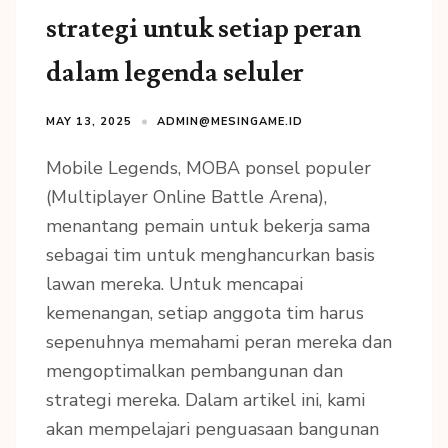
strategi untuk setiap peran
dalam legenda seluler
MAY 13, 2025
ADMIN@MESINGAME.ID
Mobile Legends, MOBA ponsel populer
(Multiplayer Online Battle Arena),
menantang pemain untuk bekerja sama
sebagai tim untuk menghancurkan basis
lawan mereka. Untuk mencapai
kemenangan, setiap anggota tim harus
sepenuhnya memahami peran mereka dan
mengoptimalkan pembangunan dan
strategi mereka. Dalam artikel ini, kami
akan mempelajari penguasaan bangunan