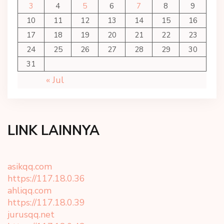
3
4
5
6
7
8
9
10
11
12
13
14
15
16
17
18
19
20
21
22
23
24
25
26
27
28
29
30
31
« Jul
LINK LAINNYA
asikqq.com
https://117.18.0.36
ahliqq.com
https://117.18.0.39
jurusqq.net