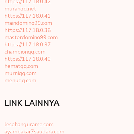
https://117.18.0.42
murahqq.net
https://117.18.0.41
maindomino99.com
https://117.18.0.38
masterdomino99.com
https://117.18.0.37
championqq.com
https://117.18.0.40
hematqq.com
murniqq.com
menuqq.com
LINK LAINNYA
lesehangurame.com
ayambakar7saudara.com