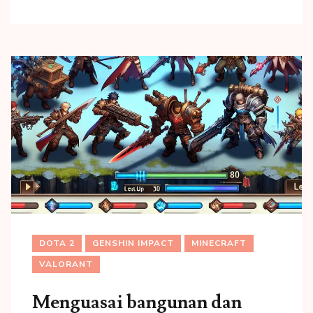
DOTA 2
GENSHIN IMPACT
MINECRAFT
VALORANT
Menguasai bangunan dan