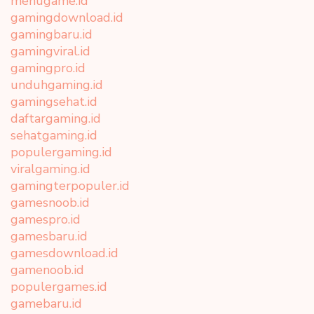
menugame.id
gamingdownload.id
gamingbaru.id
gamingviral.id
gamingpro.id
unduhgaming.id
gamingsehat.id
daftargaming.id
sehatgaming.id
populergaming.id
viralgaming.id
gamingterpopuler.id
gamesnoob.id
gamespro.id
gamesbaru.id
gamesdownload.id
gamenoob.id
populergames.id
gamebaru.id