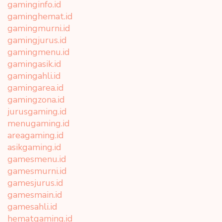
gaminginfo.id
gaminghemat.id
gamingmurni.id
gamingjurus.id
gamingmenu.id
gamingasik.id
gamingahli.id
gamingarea.id
gamingzona.id
jurusgaming.id
menugaming.id
areagaming.id
asikgaming.id
gamesmenu.id
gamesmurni.id
gamesjurus.id
gamesmain.id
gamesahli.id
hematgaming.id