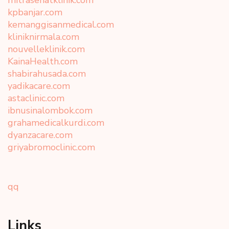
mitrasehatklinik.com
kpbanjar.com
kemanggisanmedical.com
kliniknirmala.com
nouvelleklinik.com
KainaHealth.com
shabirahusada.com
yadikacare.com
astaclinic.com
ibnusinalombok.com
grahamedicalkurdi.com
dyanzacare.com
griyabromoclinic.com
qq
Links