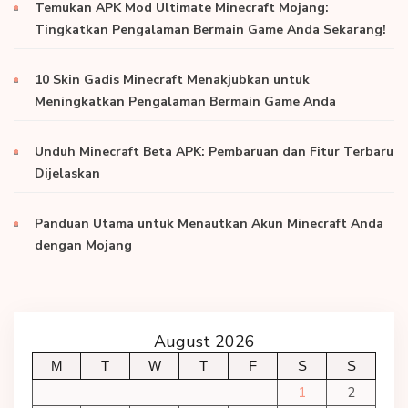
Temukan APK Mod Ultimate Minecraft Mojang:
Tingkatkan Pengalaman Bermain Game Anda Sekarang!
10 Skin Gadis Minecraft Menakjubkan untuk
Meningkatkan Pengalaman Bermain Game Anda
Unduh Minecraft Beta APK: Pembaruan dan Fitur Terbaru
Dijelaskan
Panduan Utama untuk Menautkan Akun Minecraft Anda
dengan Mojang
August 2026
M
T
W
T
F
S
S
1
2