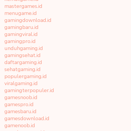
mastergames.id
menugame.id
gamingdownload.id
gamingbaru.id
gamingviral.id
gamingpro.id
unduhgaming.id
gamingsehat.id
daftargaming.id
sehatgaming.id
populergaming.id
viralgaming.id
gamingterpopuler.id
gamesnoob.id
gamespro.id
gamesbaru.id
gamesdownload.id
gamenoob.id