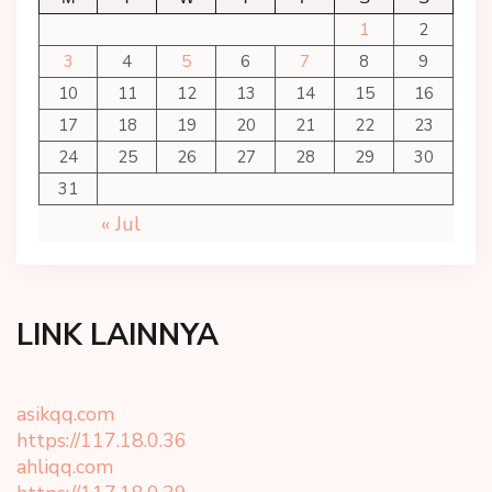
1
2
3
4
5
6
7
8
9
10
11
12
13
14
15
16
17
18
19
20
21
22
23
24
25
26
27
28
29
30
31
« Jul
LINK LAINNYA
asikqq.com
https://117.18.0.36
ahliqq.com