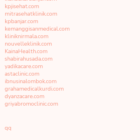
kpjisehat.com
mitrasehatklinik.com
kpbanjar.com
kemanggisanmedical.com
kliniknirmala.com
nouvelleklinik.com
KainaHealth.com
shabirahusada.com
yadikacare.com
astaclinic.com
ibnusinalombok.com
grahamedicalkurdi.com
dyanzacare.com
griyabromoclinic.com
qq