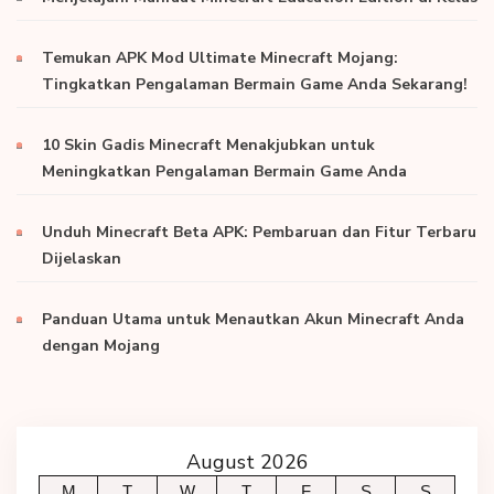
Temukan APK Mod Ultimate Minecraft Mojang:
Tingkatkan Pengalaman Bermain Game Anda Sekarang!
10 Skin Gadis Minecraft Menakjubkan untuk
Meningkatkan Pengalaman Bermain Game Anda
Unduh Minecraft Beta APK: Pembaruan dan Fitur Terbaru
Dijelaskan
Panduan Utama untuk Menautkan Akun Minecraft Anda
dengan Mojang
August 2026
M
T
W
T
F
S
S