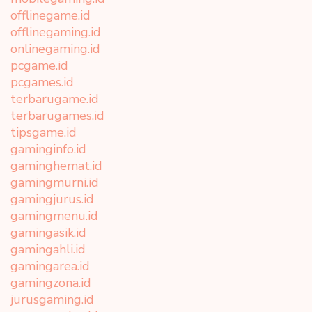
offlinegame.id
offlinegaming.id
onlinegaming.id
pcgame.id
pcgames.id
terbarugame.id
terbarugames.id
tipsgame.id
gaminginfo.id
gaminghemat.id
gamingmurni.id
gamingjurus.id
gamingmenu.id
gamingasik.id
gamingahli.id
gamingarea.id
gamingzona.id
jurusgaming.id