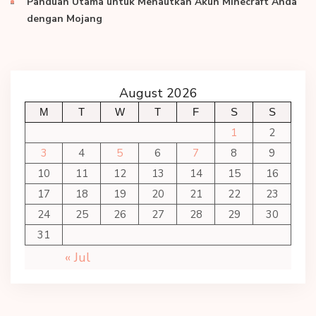
Panduan Utama untuk Menautkan Akun Minecraft Anda
dengan Mojang
August 2026
M
T
W
T
F
S
S
1
2
3
4
5
6
7
8
9
10
11
12
13
14
15
16
17
18
19
20
21
22
23
24
25
26
27
28
29
30
31
« Jul