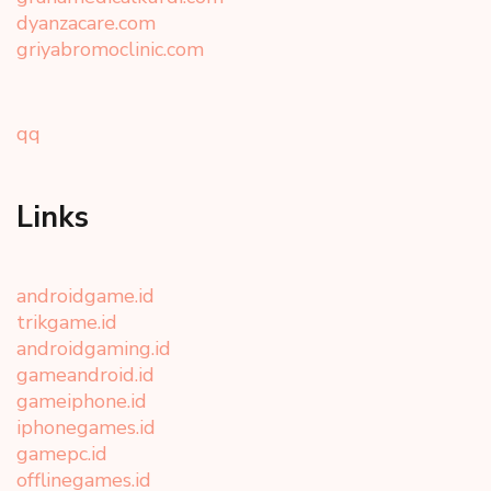
dyanzacare.com
griyabromoclinic.com
qq
Links
androidgame.id
trikgame.id
androidgaming.id
gameandroid.id
gameiphone.id
iphonegames.id
gamepc.id
offlinegames.id