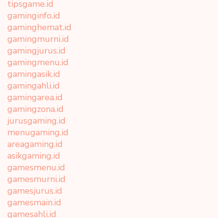
tipsgame.id
gaminginfo.id
gaminghemat.id
gamingmurni.id
gamingjurus.id
gamingmenu.id
gamingasik.id
gamingahli.id
gamingarea.id
gamingzona.id
jurusgaming.id
menugaming.id
areagaming.id
asikgaming.id
gamesmenu.id
gamesmurni.id
gamesjurus.id
gamesmain.id
gamesahli.id