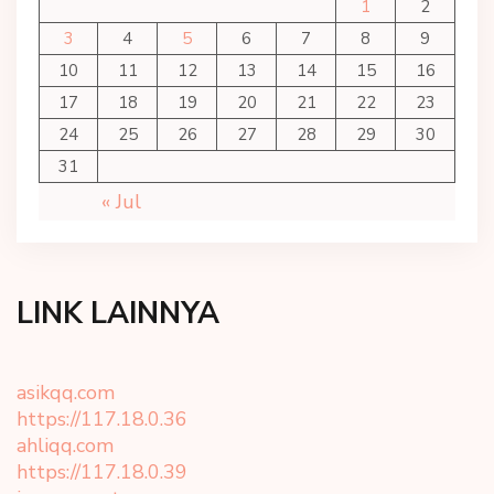
1
2
3
4
5
6
7
8
9
10
11
12
13
14
15
16
17
18
19
20
21
22
23
24
25
26
27
28
29
30
31
« Jul
LINK LAINNYA
asikqq.com
https://117.18.0.36
ahliqq.com
https://117.18.0.39