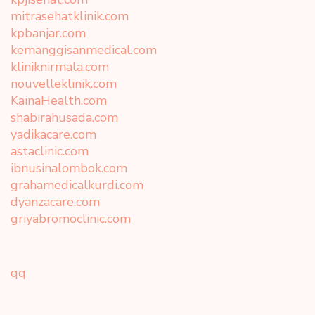
mitrasehatklinik.com
kpbanjar.com
kemanggisanmedical.com
kliniknirmala.com
nouvelleklinik.com
KainaHealth.com
shabirahusada.com
yadikacare.com
astaclinic.com
ibnusinalombok.com
grahamedicalkurdi.com
dyanzacare.com
griyabromoclinic.com
qq