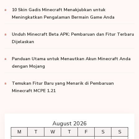
10 Skin Gadis Minecraft Menakjubkan untuk
Meningkatkan Pengalaman Bermain Game Anda
Unduh Minecraft Beta APK: Pembaruan dan Fitur Terbaru
Dijelaskan
Panduan Utama untuk Menautkan Akun Minecraft Anda
dengan Mojang
Temukan Fitur Baru yang Menarik di Pembaruan
Minecraft MCPE 1.21
August 2026
M
T
W
T
F
S
S