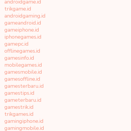
androidgame.id
trikgame.id
androidgaming.id
gameandroid.id
gameiphone.id
iphonegames.id
gamepc.id
offlinegames.id
gamesinfo.id
mobilegames.id
gamesmobile.id
gamesoffline.id
gamesterbaru.id
gamestips.id
gameterbaru.id
gamestrik.id
trikgames.id
gamingiphone.id
gamingmobile.id