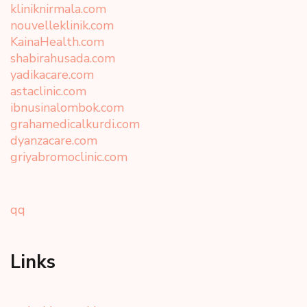
kliniknirmala.com
nouvelleklinik.com
KainaHealth.com
shabirahusada.com
yadikacare.com
astaclinic.com
ibnusinalombok.com
grahamedicalkurdi.com
dyanzacare.com
griyabromoclinic.com
qq
Links