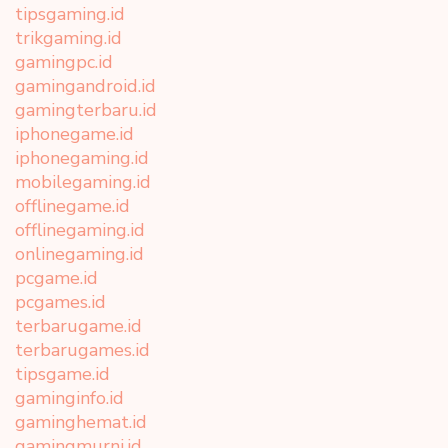
tipsgaming.id
trikgaming.id
gamingpc.id
gamingandroid.id
gamingterbaru.id
iphonegame.id
iphonegaming.id
mobilegaming.id
offlinegame.id
offlinegaming.id
onlinegaming.id
pcgame.id
pcgames.id
terbarugame.id
terbarugames.id
tipsgame.id
gaminginfo.id
gaminghemat.id
gamingmurni.id