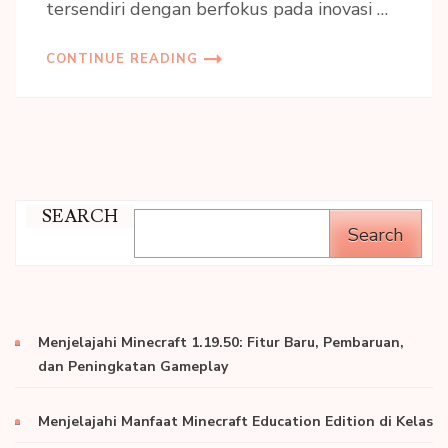
tersendiri dengan berfokus pada inovasi …
CONTINUE READING
SEARCH
Search
Menjelajahi Minecraft 1.19.50: Fitur Baru, Pembaruan,
dan Peningkatan Gameplay
Menjelajahi Manfaat Minecraft Education Edition di Kelas