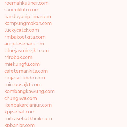
roemahkuliner.com
saoenkkito.com
handayaniprima.com
kampungmakan.com
luckycatck.com
rmbakoelkita.com
angelesehan.com
bluejasminejkt.com
Mrobak.com
miekungfu.com
cafetemankita.com
rmjasabundo.com
mimoosajkt.com
kembangkawung.com
chungiwa.com
ikanbakarcianjur.com
kpjisehat.com
mitrasehatklinik.com
kpbanjar.com