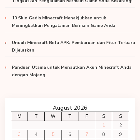
Tingkatkan Pengalaman Bermain Game Anda Sekarang!
10 Skin Gadis Minecraft Menakjubkan untuk
Meningkatkan Pengalaman Bermain Game Anda
Unduh Minecraft Beta APK: Pembaruan dan Fitur Terbaru
Dijelaskan
Panduan Utama untuk Menautkan Akun Minecraft Anda
dengan Mojang
August 2026
M
T
W
T
F
S
S
1
2
3
4
5
6
7
8
9