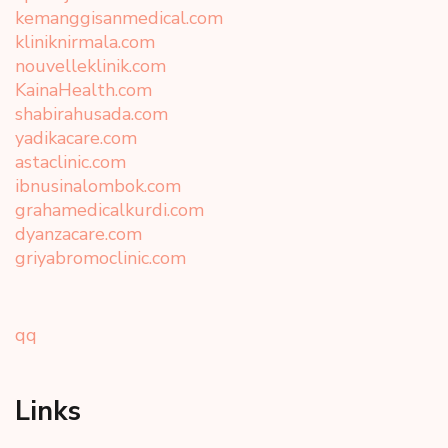
kemanggisanmedical.com
kliniknirmala.com
nouvelleklinik.com
KainaHealth.com
shabirahusada.com
yadikacare.com
astaclinic.com
ibnusinalombok.com
grahamedicalkurdi.com
dyanzacare.com
griyabromoclinic.com
qq
Links