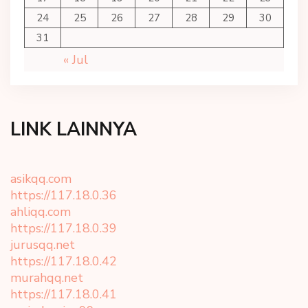
24
25
26
27
28
29
30
31
« Jul
LINK LAINNYA
asikqq.com
https://117.18.0.36
ahliqq.com
https://117.18.0.39
jurusqq.net
https://117.18.0.42
murahqq.net
https://117.18.0.41