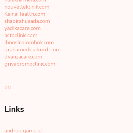
nouvelleklinik.com
KainaHealth.com
shabirahusada.com
yadikacare.com
astaclinic.com
ibnusinalombok.com
grahamedicalkurdi.com
dyanzacare.com
griyabromoclinic.com
qq
Links
androidgame.id