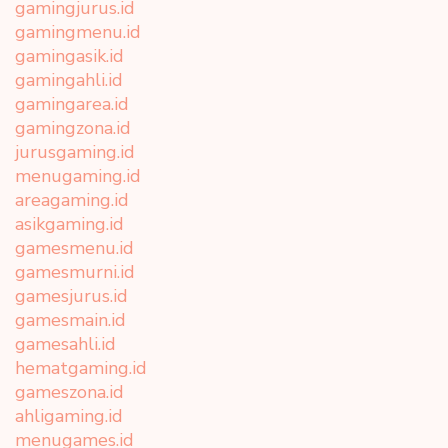
gamingjurus.id
gamingmenu.id
gamingasik.id
gamingahli.id
gamingarea.id
gamingzona.id
jurusgaming.id
menugaming.id
areagaming.id
asikgaming.id
gamesmenu.id
gamesmurni.id
gamesjurus.id
gamesmain.id
gamesahli.id
hematgaming.id
gameszona.id
ahligaming.id
menugames.id