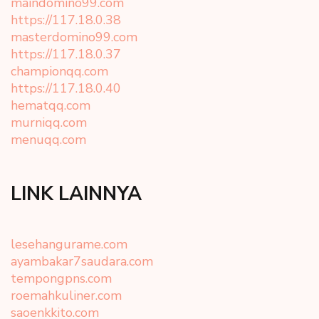
maindomino99.com
https://117.18.0.38
masterdomino99.com
https://117.18.0.37
championqq.com
https://117.18.0.40
hematqq.com
murniqq.com
menuqq.com
LINK LAINNYA
lesehangurame.com
ayambakar7saudara.com
tempongpns.com
roemahkuliner.com
saoenkkito.com