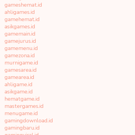
gameshemat.id
ahligames.id
gamehemat.id
asikgames.id
gamemain.id
gamejurus.id
gamemenu.id
gamezona.id
murnigame.id
gamesarea.id
gamearea.id
ahligame.id
asikgame.id
hematgame.id
mastergames.id
menugame.id
gamingdownload.id
gamingbaru.id
gamingviral.id