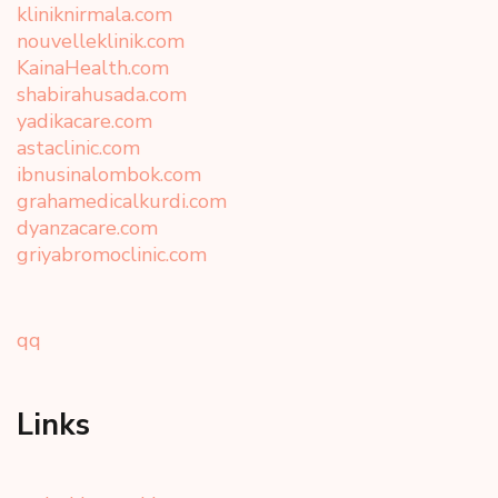
kliniknirmala.com
nouvelleklinik.com
KainaHealth.com
shabirahusada.com
yadikacare.com
astaclinic.com
ibnusinalombok.com
grahamedicalkurdi.com
dyanzacare.com
griyabromoclinic.com
qq
Links