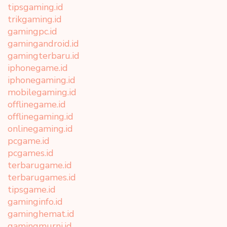
tipsgaming.id
trikgaming.id
gamingpc.id
gamingandroid.id
gamingterbaru.id
iphonegame.id
iphonegaming.id
mobilegaming.id
offlinegame.id
offlinegaming.id
onlinegaming.id
pcgame.id
pcgames.id
terbarugame.id
terbarugames.id
tipsgame.id
gaminginfo.id
gaminghemat.id
gamingmurni.id