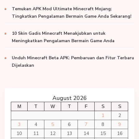
Temukan APK Mod Ultimate Minecraft Mojang:
Tingkatkan Pengalaman Bermain Game Anda Sekarang!
10 Skin Gadis Minecraft Menakjubkan untuk
Meningkatkan Pengalaman Bermain Game Anda
Unduh Minecraft Beta APK: Pembaruan dan Fitur Terbaru
Dijelaskan
August 2026
M
T
W
T
F
S
S
1
2
3
4
5
6
7
8
9
10
11
12
13
14
15
16