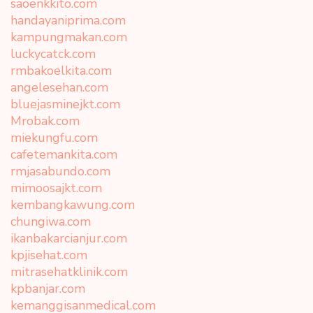
saoenkkito.com
handayaniprima.com
kampungmakan.com
luckycatck.com
rmbakoelkita.com
angelesehan.com
bluejasminejkt.com
Mrobak.com
miekungfu.com
cafetemankita.com
rmjasabundo.com
mimoosajkt.com
kembangkawung.com
chungiwa.com
ikanbakarcianjur.com
kpjisehat.com
mitrasehatklinik.com
kpbanjar.com
kemanggisanmedical.com