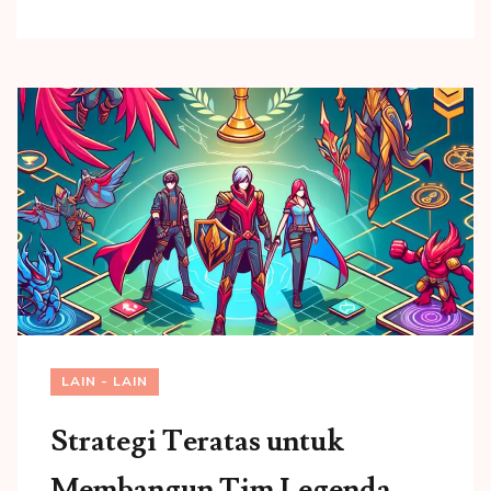
LAIN - LAIN
Strategi Teratas untuk
Membangun Tim Legenda