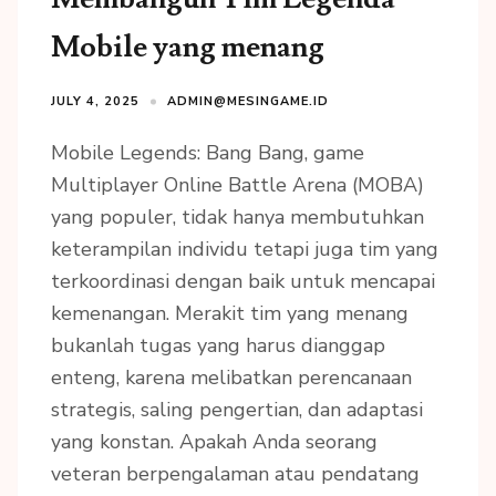
Mobile yang menang
JULY 4, 2025
ADMIN@MESINGAME.ID
Mobile Legends: Bang Bang, game
Multiplayer Online Battle Arena (MOBA)
yang populer, tidak hanya membutuhkan
keterampilan individu tetapi juga tim yang
terkoordinasi dengan baik untuk mencapai
kemenangan. Merakit tim yang menang
bukanlah tugas yang harus dianggap
enteng, karena melibatkan perencanaan
strategis, saling pengertian, dan adaptasi
yang konstan. Apakah Anda seorang
veteran berpengalaman atau pendatang