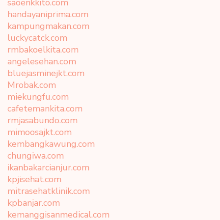
saoenkkito.com
handayaniprima.com
kampungmakan.com
luckycatck.com
rmbakoelkita.com
angelesehan.com
bluejasminejkt.com
Mrobak.com
miekungfu.com
cafetemankita.com
rmjasabundo.com
mimoosajkt.com
kembangkawung.com
chungiwa.com
ikanbakarcianjur.com
kpjisehat.com
mitrasehatklinik.com
kpbanjar.com
kemanggisanmedical.com