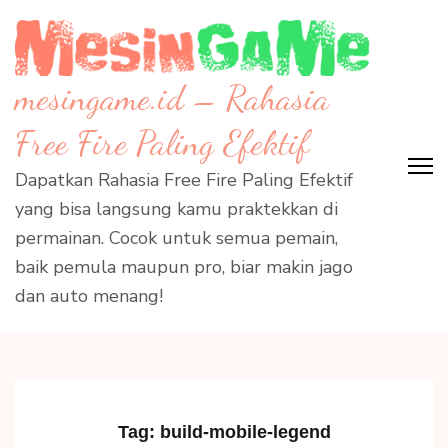
Skip
to
content
mesingame.id – Rahasia
(Press
Enter)
Free Fire Paling Efektif
Dapatkan Rahasia Free Fire Paling Efektif
yang bisa langsung kamu praktekkan di
permainan. Cocok untuk semua pemain,
baik pemula maupun pro, biar makin jago
dan auto menang!
Tag:
build-mobile-legend