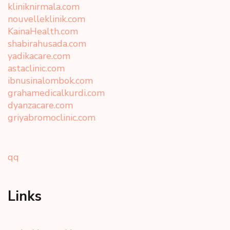
kliniknirmala.com
nouvelleklinik.com
KainaHealth.com
shabirahusada.com
yadikacare.com
astaclinic.com
ibnusinalombok.com
grahamedicalkurdi.com
dyanzacare.com
griyabromoclinic.com
qq
Links