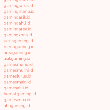
gamingjurus.id
gamingmenu.id
gamingasik.id
gamingahli.id
gamingarea.id
gamingzona.id
jurusgaming.id
menugaming.id
areagaming.id
asikgaming.id
gamesmenu.id
gamesmurni.id
gamesjurus.id
gamesmain.id
gamesahli.id
hematgaming.id
gameszona.id
ahligaming.id