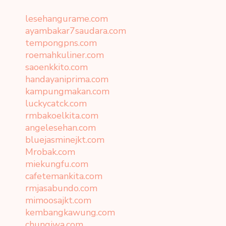
lesehangurame.com
ayambakar7saudara.com
tempongpns.com
roemahkuliner.com
saoenkkito.com
handayaniprima.com
kampungmakan.com
luckycatck.com
rmbakoelkita.com
angelesehan.com
bluejasminejkt.com
Mrobak.com
miekungfu.com
cafetemankita.com
rmjasabundo.com
mimoosajkt.com
kembangkawung.com
chungiwa.com