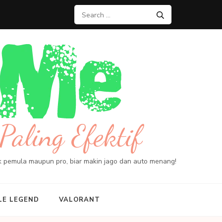
Search
for:
Paling Efektif
ik pemula maupun pro, biar makin jago dan auto menang!
LE LEGEND
VALORANT