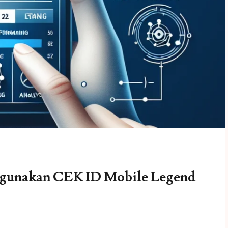
ggunakan CEK ID Mobile Legend