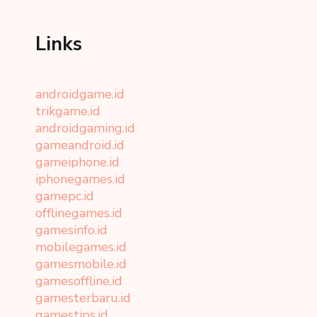
Links
androidgame.id
trikgame.id
androidgaming.id
gameandroid.id
gameiphone.id
iphonegames.id
gamepc.id
offlinegames.id
gamesinfo.id
mobilegames.id
gamesmobile.id
gamesoffline.id
gamesterbaru.id
gamestips.id