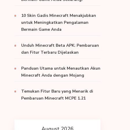
10 Skin Gadis Minecraft Menakjubkan
untuk Meningkatkan Pengalaman
Bermain Game Anda
Unduh Minecraft Beta APK: Pembaruan
dan Fitur Terbaru Dijelaskan
Panduan Utama untuk Menautkan Akun
Minecraft Anda dengan Mojang
Temukan Fitur Baru yang Menarik di
Pembaruan Minecraft MCPE 1.21
August 2026