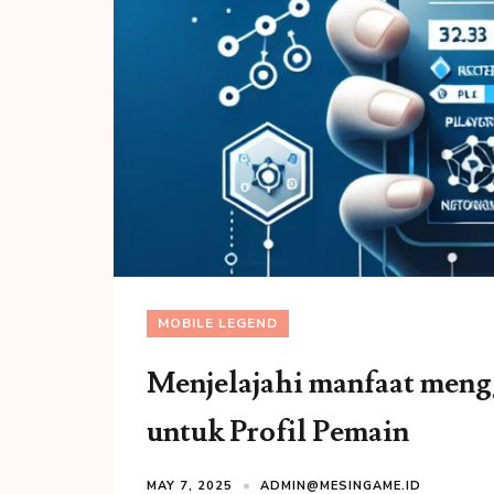
MOBILE LEGEND
Menjelajahi manfaat men
untuk Profil Pemain
MAY 7, 2025
ADMIN@MESINGAME.ID