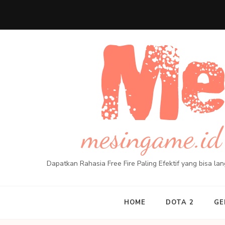
Skip
to
content
(Press
Enter)
mesingame.id 
Dapatkan Rahasia Free Fire Paling Efektif yang bisa l
HOME
DOTA 2
GE