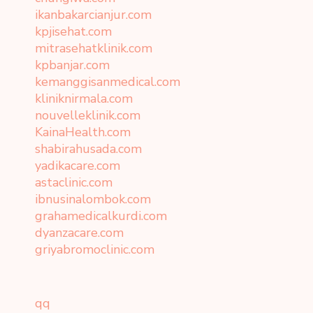
ikanbakarcianjur.com
kpjisehat.com
mitrasehatklinik.com
kpbanjar.com
kemanggisanmedical.com
kliniknirmala.com
nouvelleklinik.com
KainaHealth.com
shabirahusada.com
yadikacare.com
astaclinic.com
ibnusinalombok.com
grahamedicalkurdi.com
dyanzacare.com
griyabromoclinic.com
qq