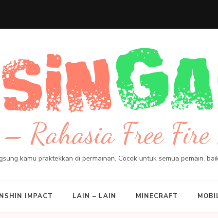
– Rahasia Free Fire 
angsung kamu praktekkan di permainan. Cocok untuk semua pemain, ba
NSHIN IMPACT
LAIN – LAIN
MINECRAFT
MOBI