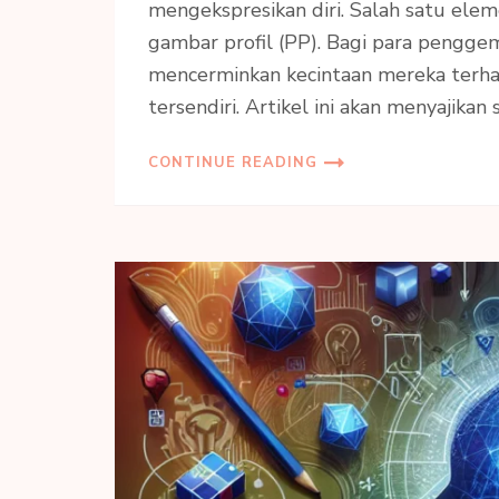
mengekspresikan diri. Salah satu elem
gambar profil (PP). Bagi para pengge
mencerminkan kecintaan mereka terha
tersendiri. Artikel ini akan menyajika
CONTINUE READING