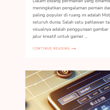
Dalam bidang permainan yang dinamis
meningkatkan pengalaman pemain dan 
paling populer di ruang ini adalah Mo
seluruh dunia. Salah satu pahlawan ta
visualnya adalah penggunaan gambar 
jalur kreatif untuk gamer …
CONTINUE READING