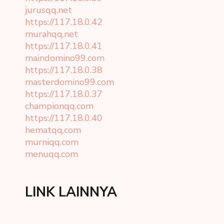
jurusqq.net
https://117.18.0.42
murahqq.net
https://117.18.0.41
maindomino99.com
https://117.18.0.38
masterdomino99.com
https://117.18.0.37
championqq.com
https://117.18.0.40
hematqq.com
murniqq.com
menuqq.com
LINK LAINNYA