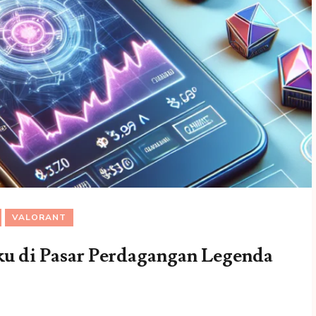
VALORANT
u di Pasar Perdagangan Legenda