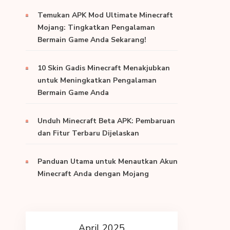
Temukan APK Mod Ultimate Minecraft
Mojang: Tingkatkan Pengalaman
Bermain Game Anda Sekarang!
10 Skin Gadis Minecraft Menakjubkan
untuk Meningkatkan Pengalaman
Bermain Game Anda
Unduh Minecraft Beta APK: Pembaruan
dan Fitur Terbaru Dijelaskan
Panduan Utama untuk Menautkan Akun
Minecraft Anda dengan Mojang
April 2025