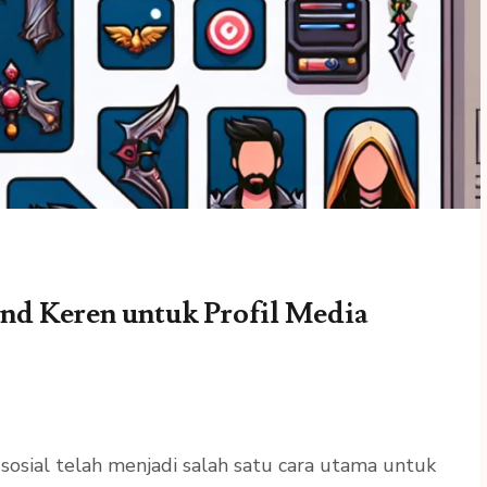
d Keren untuk Profil Media
a sosial telah menjadi salah satu cara utama untuk