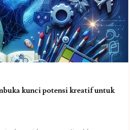
buka kunci potensi kreatif untuk