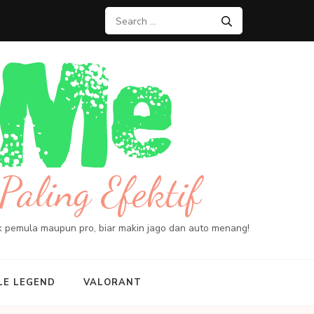
Search
for:
Paling Efektif
ik pemula maupun pro, biar makin jago dan auto menang!
LE LEGEND
VALORANT